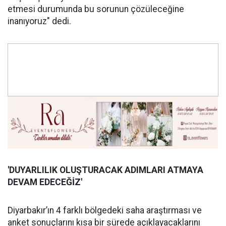
etmesi durumunda bu sorunun çözüleceğine
inanıyoruz" dedi.
'DUYARLILIK OLUŞ
TURACAK ADIMLARI ATMAYA
DEVAM EDECE
Ğİ
Z'
Diyarbakır’ın 4 farklı bölgedeki saha araştırması ve
anket sonuçlarını kısa bir sürede açıklayacaklarını