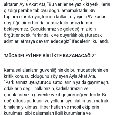
aktaran Ayla Akat Ata, "Bu veriler ne yazık ki yetkililerin
çizdiği pembe tabloyu doğrulamamaktadır. Sivil
toplum olarak uyuşturucu kullanım yaşının 9’a kadar
düştüğü bir ortamda sessiz kalmamızı kimse
bekleyemez. Çocuklarımız ve geleceğimiz için
örgütlenecek, farkındalık ve duyarlılık oluşturacak
adımları atmaya devam edeceğiz" ifadelerini kullandı.
'MÜCADELEYİ
HEP B
İ
RL
İ
KTE KAZANACA
Ğ
IZ'
Kamusal alanların güvenliğinin de bu mücadelenin en
kritik konusu olduğunu söyleyen Ayla Akat Ata,
"Parklarımız uyuşturucu satıcılarının ya da gayrimeşru
odakların değil, halkımızın, kadınlarımızın ve
çocuklarımızın güvenle vakit geçireceği yerlerdir. Bu
doğrultuda parkların ve yolların aydınlatılması, metruk
binaların yıkılması, ihbar hatları ve mobil ekiplerin
kurulması gibi çalışmaları ilgili kurumlarla ve