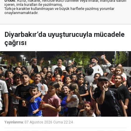
UYARI:
Küfür, hakaret, rencide edici cümleler veya imalar, inançlara saldırı
içeren, imla kuralları ile yazılmamış,
Türkçe karakter kullanılmayan ve büyük harflerle yazılmış yorumlar
onaylanmamaktadır.
Diyarbakır’da uyuşturucuyla mücadele
çağrısı
Yayınlanma:
07 Ağustos 2026 Cuma 22:24