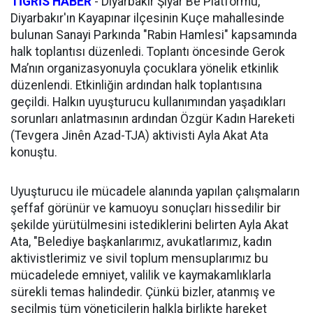
TİGRİS HABER
-
Diyarbakır Şiyar Be Platformu,
Diyarbakır'ın Kayapınar ilçesinin Kuçe mahallesinde
bulunan Sanayi Parkında "Rabin Hamlesi" kapsamında
halk toplantısı düzenledi. Toplantı öncesinde Gerok
Ma’nın organizasyonuyla çocuklara yönelik etkinlik
düzenlendi. Etkinliğin ardından halk toplantısına
geçildi. Halkın uyuşturucu kullanımından yaşadıkları
sorunları anlatmasının ardından Özgür Kadın Hareketi
(Tevgera Jinên Azad-TJA) aktivisti Ayla Akat Ata
konuştu.
Uyuşturucu ile mücadele alanında yapılan çalışmaların
şeffaf görünür ve kamuoyu sonuçları hissedilir bir
şekilde yürütülmesini istediklerini belirten Ayla Akat
Ata, "Belediye başkanlarımız, avukatlarımız, kadın
aktivistlerimiz ve sivil toplum mensuplarımız bu
mücadelede emniyet, valilik ve kaymakamlıklarla
sürekli temas halindedir. Çünkü bizler, atanmış ve
seçilmiş tüm yöneticilerin halkla birlikte hareket