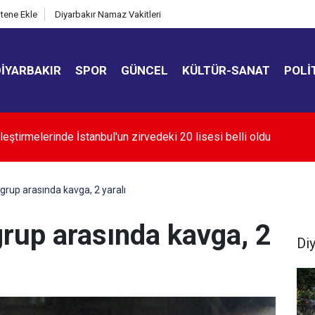
itene Ekle
Diyarbakır Namaz Vakitleri
DIYARBAKIR
SPOR
GÜNCEL
KÜLTÜR-SANAT
POLI
oğaz'ın açılması ABD'nin tutumuna bağlı
 grup arasında kavga, 2 yaralı
 grup arasında kavga, 2
Di