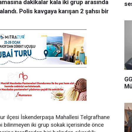
amasına dakikalar kala iki grup arasında
se
alandı. Polis kavgaya karışan 2 şahsı bir
GG
Mü
Sur ilçesi İskenderpaşa Mahallesi Telgrafhane
i bilinmeyen iki grup sokak içerisinde önce