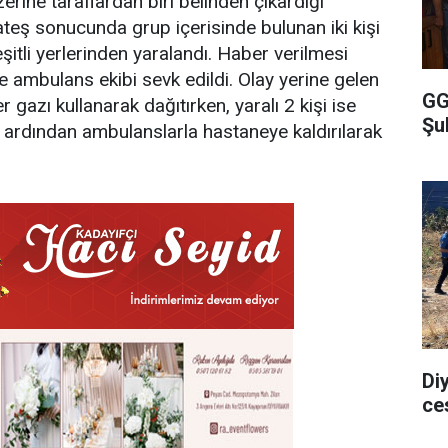
erine taraflardan biri belinden çıkardığı
 ateş sonucunda grup içerisinde bulunan iki kişi
şitli yerlerinden yaralandı. Haber verilmesi
e ambulans ekibi sevk edildi. Olay yerine gelen
GG
 gazı kullanarak dağıtırken, yaralı 2 kişi ise
Şu
n ardından ambulanslarla hastaneye kaldırılarak
Di
ce