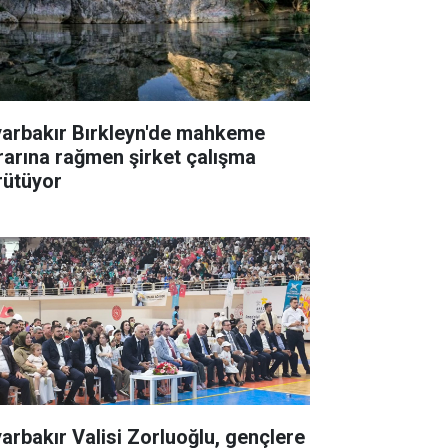
yarbakır Bırkleyn'de mahkeme
rarına rağmen şirket çalışma
rütüyor
yarbakır Valisi Zorluoğlu, gençlere