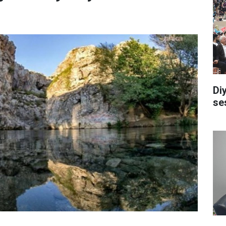
Di
se