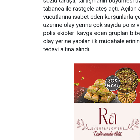
sözlü tartıştı, tartışmanın büyümesi üz
tabanca ile rastgele ateş açtı. Açılan
vücutlarına isabet eden kurşunlarla çe
üzerine olay yerine çok sayıda polis v
polis ekipleri kavga eden grupları biber
olay yerine yapılan ilk müdahalelerini
tedavi altına alındı.