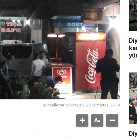
Di
ka
yü
Güncelleme:
23 Mayıs 2020 Cumartesi 22:08
Di