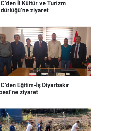
C’den İl Kültür ve Turizm
dürlüğü’ne ziyaret
C’den Eğitim-İş Diyarbakır
besi’ne ziyaret