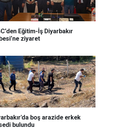
C’den Eğitim-İş Diyarbakır
besi’ne ziyaret
yarbakır'da boş arazide erkek
sedi bulundu