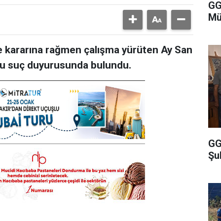
GG
Mü
 kararına rağmen çalışma yürüten Ay San
osu suç duyurusunda bulundu.
GG
Şu