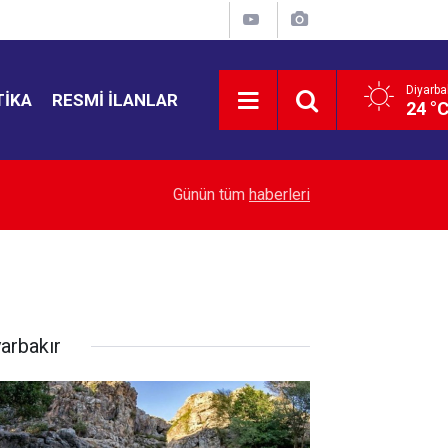
Diyarba
TIKA
RESMI İLANLAR
24 °
21:35
Bahçelievler'de 4 katlı bina çöktü
Günün tüm
haberleri
yarbakır