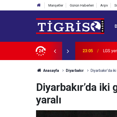
Manşetler
Günün Haberleri
Arşiv
S
n zirvedeki 20 lisesi belli oldu
24
22:28
İran: B
Anasayfa
Diyarbakır
Diyarbakır’da iki
Diyarbakır’da iki
yaralı