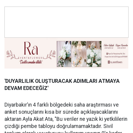
'DUYARLILIK OLUŞ
TURACAK ADIMLARI ATMAYA
DEVAM EDECE
Ğİ
Z'
Diyarbakır’ın 4 farklı bölgedeki saha araştırması ve
anket sonuçlarını kısa bir sürede açıklayacaklarını
aktaran Ayla Akat Ata, "Bu veriler ne yazık ki yetkililerin
çizdiği pembe tabloyu doğrulamamaktadır. Sivil