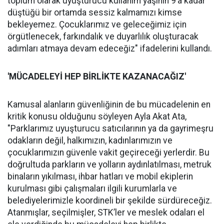
toplum olarak uyuşturucu kullanım yaşının 9’a kadar
düştüğü bir ortamda sessiz kalmamızı kimse
bekleyemez. Çocuklarımız ve geleceğimiz için
örgütlenecek, farkındalık ve duyarlılık oluşturacak
adımları atmaya devam edeceğiz" ifadelerini kullandı.
'MÜCADELEYİ
HEP B
İ
RL
İ
KTE KAZANACA
Ğ
IZ'
Kamusal alanların güvenliğinin de bu mücadelenin en
kritik konusu olduğunu söyleyen Ayla Akat Ata,
"Parklarımız uyuşturucu satıcılarının ya da gayrimeşru
odakların değil, halkımızın, kadınlarımızın ve
çocuklarımızın güvenle vakit geçireceği yerlerdir. Bu
doğrultuda parkların ve yolların aydınlatılması, metruk
binaların yıkılması, ihbar hatları ve mobil ekiplerin
kurulması gibi çalışmaları ilgili kurumlarla ve
belediyelerimizle koordineli bir şekilde sürdüreceğiz.
Atanmışlar, seçilmişler, STK’ler ve meslek odaları el