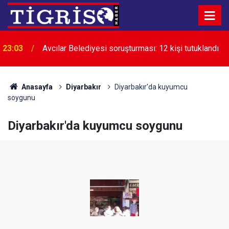
22:24
Diyarbakır’da uyuşturucuyla mücadele çağrısı
Anasayfa
Diyarbakır
Diyarbakır'da kuyumcu
soygunu
Diyarbakır'da kuyumcu soygunu