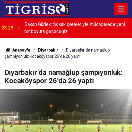
Diyarbakır U12 Şenlik Turnuvası’nda şampiyonlar
23:00
belli oldu
Anasayfa
Diyarbakır
Diyarbakır’da namağlup
şampiyonluk: Kocaköyspor 26’da 26 yaptı
Diyarbakır’da namağlup şampiyonluk:
Kocaköyspor 26’da 26 yaptı