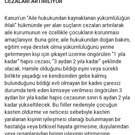
CEZALARI ARTIRILIYOR
Kanun'un "Aile hukukundan kaynaklanan yükümlülüğün
ihlali" hükmünde yer alan suçların cezaları artırılarak
aile kurumunun ve özellikle çocukların korunması
amaçlanıyor. Buna göre, aile hukukundan doğan bakım,
eğitim veya destek olma yükümlülüğünü yerine
getirmeyen kişi için şikayet üzerine öngörülen "1 yıla
kadar" hapis cezası, "3 aydan 2 yıla kadar" şeklinde
olacak. Hamile olduğunu bildiği eşini veya sürekli
birlikte yaşadığı ve kendisinden gebe kalmış
bulunduğunu bildiği evli olmayan bir kadını çaresiz
durumda terk eden kimseye verilmesi öngörülen 3
aydan bir yıla kadar hapis cezasının sınırı 6 aydan 2 yıla
kadar yükseltilecek. Bu fiiller nedeniyle çocuğun
kasten öldürme ve neticesi sebebiyle kasten
yaralanan kişinin iyileşmesi olanağı bulunmayan bir
hastalığa veya bitkisel hayata girmesine, duyularından
veya organlarından birinin işlevinin yitirmesine,