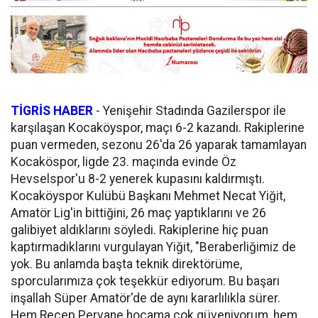
TİGRİS HABER
- Yenişehir Stadında Gazilerspor ile
karşılaşan Kocaköyspor, maçı 6-2 kazandı. Rakiplerine
puan vermeden, sezonu 26'da 26 yaparak tamamlayan
Kocaköspor, ligde 23. maçında evinde Öz
Hevselspor'u 8-2 yenerek kupasını kaldırmıştı.
Kocaköyspor Kulübü Başkanı Mehmet Necat Yiğit,
Amatör Lig'in bittiğini, 26 maç yaptıklarını ve 26
galibiyet aldıklarını söyledi. Rakiplerine hiç puan
kaptırmadıklarını vurgulayan Yiğit, "Beraberliğimiz de
yok. Bu anlamda başta teknik direktörüme,
sporcularımıza çok teşekkür ediyorum. Bu başarı
inşallah Süper Amatör'de de aynı kararlılıkla sürer.
Hem Recep Pervane hocama çok güveniyorum, hem