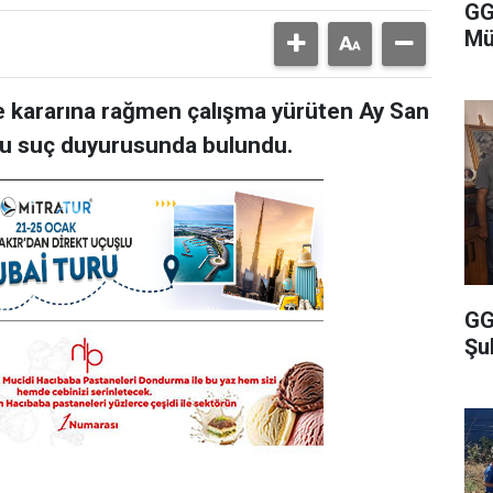
GG
Mü
 kararına rağmen çalışma yürüten Ay San
osu suç duyurusunda bulundu.
GG
Şu