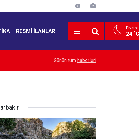
Diyarba
TIKA
RESMI İLANLAR
24 °
21:35
Bahçelievler'de 4 katlı bina çöktü
Günün tüm
haberleri
yarbakır