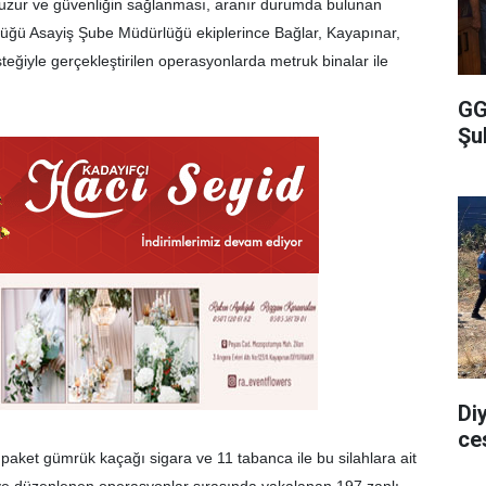
e huzur ve güvenliğin sağlanması, aranır durumda bulunan
üğü Asayiş Şube Müdürlüğü ekiplerince Bağlar, Kayapınar,
teğiyle gerçekleştirilen operasyonlarda metruk binalar ile
GG
Şu
Di
ce
paket gümrük kaçağı sigara ve 11 tabanca ile bu silahlara ait
 ve düzenlenen operasyonlar sırasında yakalanan 197 zanlı