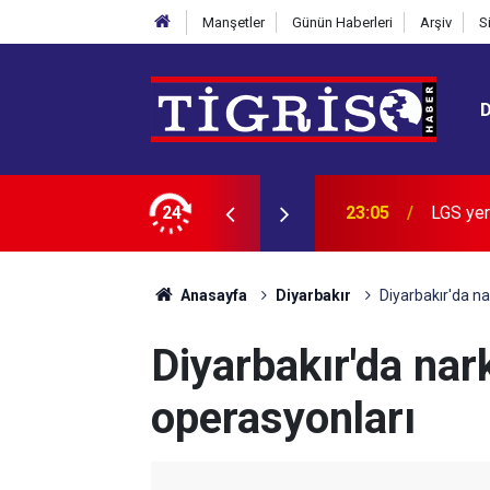
Manşetler
Günün Haberleri
Arşiv
S
n zirvedeki 20 lisesi belli oldu
24
22:28
İran: B
Anasayfa
Diyarbakır
Diyarbakır'da na
Diyarbakır'da nar
operasyonları