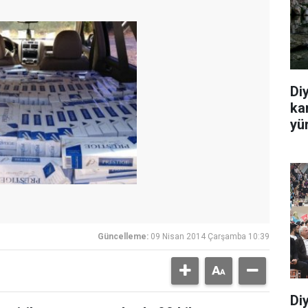
Di
ka
yü
Güncelleme:
09 Nisan 2014 Çarşamba 10:39
Di