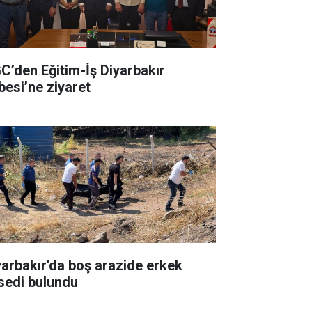
C’den Eğitim-İş Diyarbakır
besi’ne ziyaret
yarbakır'da boş arazide erkek
sedi bulundu