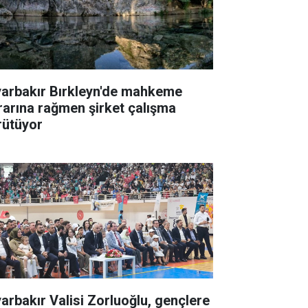
yarbakır Bırkleyn'de mahkeme
rarına rağmen şirket çalışma
rütüyor
yarbakır Valisi Zorluoğlu, gençlere