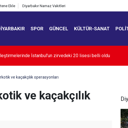
itene Ekle
Diyarbakır Namaz Vakitleri
DIYARBAKIR
SPOR
GÜNCEL
KÜLTÜR-SANAT
POLI
oğaz'ın açılması ABD'nin tutumuna bağlı
rkotik ve kaçakçılık operasyonları
kotik ve kaçakçılık
Di