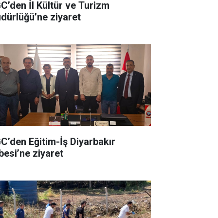
C’den İl Kültür ve Turizm
dürlüğü’ne ziyaret
C’den Eğitim-İş Diyarbakır
besi’ne ziyaret