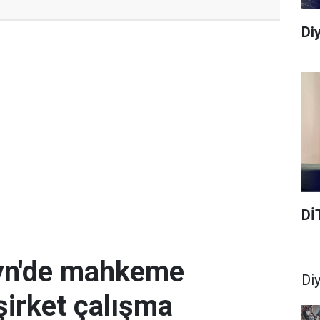
Diy
Dİ
eyn'de mahkeme
Di
şirket çalışma