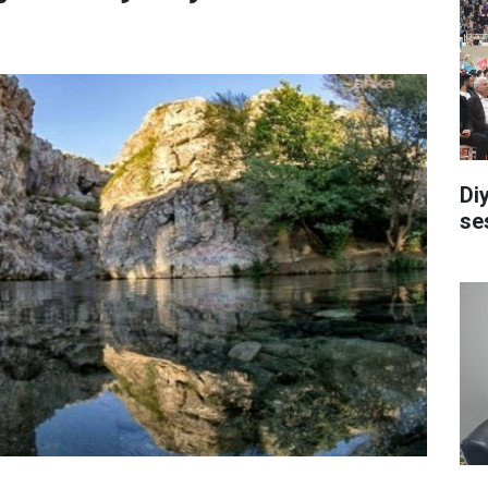
Di
se