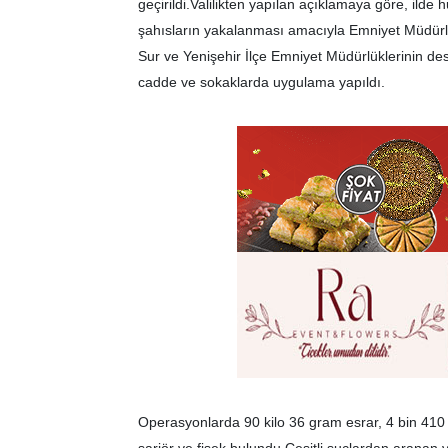
geçirildi.Valilikten yapılan açıklamaya göre, ild
şahısların yakalanması amacıyla Emniyet Müdürl
Sur ve Yenişehir İlçe Emniyet Müdürlüklerinin des
cadde ve sokaklarda uygulama yapıldı.
Operasyonlarda 90 kilo 36 gram esrar, 4 bin 410 
şarjör ve fişek bulundu.Çeşitli suçlardan aranan