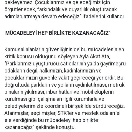
bekleyemez. Çocuklarımız ve geleceğimiz için
örgütlenecek, farkındalık ve duyarlılık oluşturacak
adımları atmaya devam edeceğiz" ifadelerini kullandı.
'MÜCADELEYİ
HEP B
İ
RL
İ
KTE KAZANACA
Ğ
IZ'
Kamusal alanların güvenliğinin de bu mücadelenin en
kritik konusu olduğunu söyleyen Ayla Akat Ata,
"Parklarımız uyuşturucu satıcılarının ya da gayrimeşru
odakların değil, halkımızın, kadınlarımızın ve
çocuklarımızın güvenle vakit geçireceği yerlerdir. Bu
doğrultuda parkların ve yolların aydınlatılması, metruk
binaların yıkılması, ihbar hatları ve mobil ekiplerin
kurulması gibi çalışmaları ilgili kurumlarla ve
belediyelerimizle koordineli bir şekilde sürdüreceğiz.
Atanmışlar, seçilmişler, STK’ler ve meslek odaları el
ele verdiğinde bu mücadeleyi hep birlikte
kazanacağız" şeklinde konuştu.