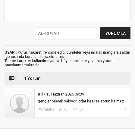
UYARI:
Küfür, hakaret, rencide edici cümleler veya imalar, inançlara saldırı
içeren, imla kuralları ile yazılmamış,
Türkçe karakter kullanılmayan ve büyük harflerle yazılmış yorumlar
onaylanmamaktadır.
1 Yorum
ali
/ 15 Haziran 2026 09:39
gençler bılerek yakıyor ,otlar kesılse sorun kalmaz
Yanıtla
(0)
(0)