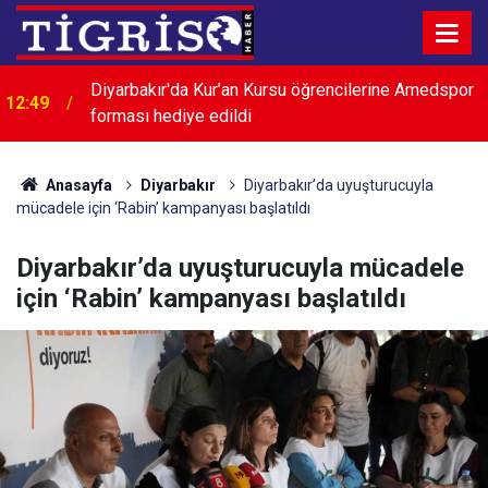
Diyarbakır'da Kur’an Kursu öğrencilerine Amedspor
12:49
forması hediye edildi
Anasayfa
Diyarbakır
Diyarbakır’da uyuşturucuyla
mücadele için ‘Rabin’ kampanyası başlatıldı
Diyarbakır’da uyuşturucuyla mücadele
için ‘Rabin’ kampanyası başlatıldı