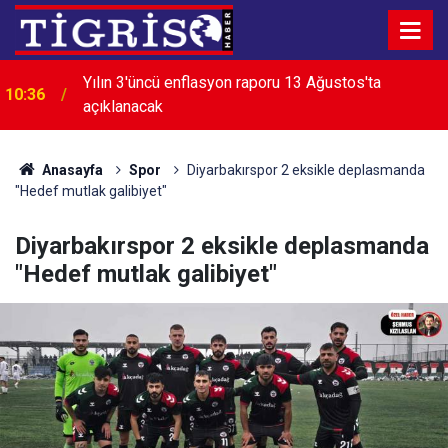
Yılın 3'üncü enflasyon raporu 13 Ağustos'ta
10:36
Benzine zam geliyor: Bu gece yarısı pompaya
açıklanacak
10:32
yansıyacak
Anasayfa
Spor
Diyarbakırspor 2 eksikle deplasmanda
"Hedef mutlak galibiyet"
Diyarbakırspor 2 eksikle deplasmanda
"Hedef mutlak galibiyet"