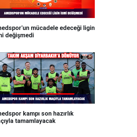
edspor'un mücadele edeceği ligin
mi değişmedi
edspor kampı son hazırlık
çıyla tamamlayacak