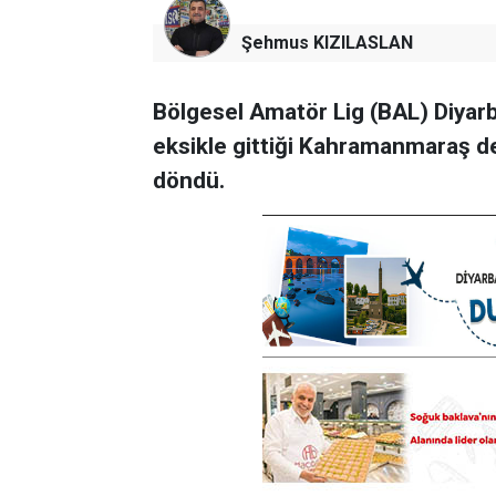
Şehmus KIZILASLAN
Bölgesel Amatör Lig (BAL) Diyarba
eksikle gittiği Kahramanmaraş d
döndü.