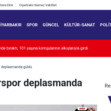
itene Ekle
Diyarbakır Namaz Vakitleri
DIYARBAKIR
SPOR
GÜNCEL
KÜLTÜR-SANAT
POLI
hayvansal gübreyle üretim yapıyor
r deplasmanda güldü
ırspor deplasmanda
Re