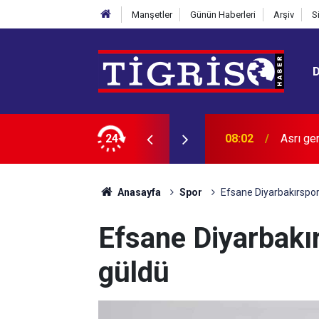
Manşetler
Günün Haberleri
Arşiv
S
mşularının alkışlarıyla girdi
24
07:01
Bedava 
Anasayfa
Spor
Efsane Diyarbakırspo
Efsane Diyarbak
güldü