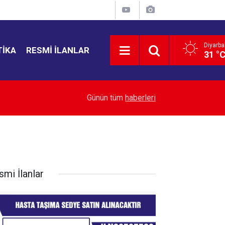
Diyarba
TIKA
RESMI İLANLAR
31 °
00:02
Burçlar gerçekten kişiliğimizi belirler mi?
Günün tüm
haberleri
smi İlanlar