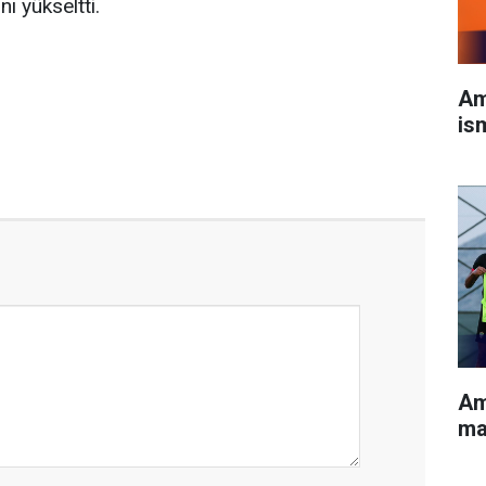
ı yükseltti.
Am
is
Am
ma