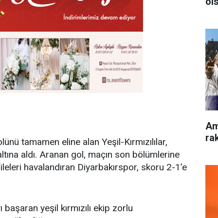
ol
Am
rak
lünü tamamen eline alan Yeşil-Kırmızılılar,
 altına aldı. Aranan gol, maçın son bölümlerine
ileleri havalandıran Diyarbakırspor, skoru 2-1’e
başaran yeşil kırmızılı ekip zorlu