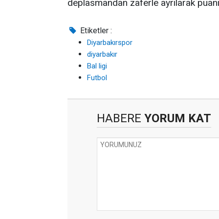
deplasmandan zaferle ayrılarak puanın
Etiketler :
Diyarbakırspor
diyarbakır
Bal ligi
Futbol
HABERE
YORUM KAT