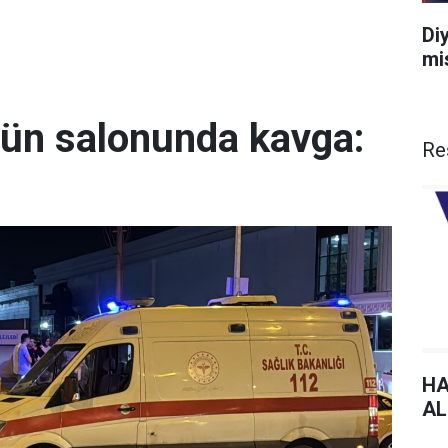
Di
mi
ğün salonunda kavga:
Re
HA
AL