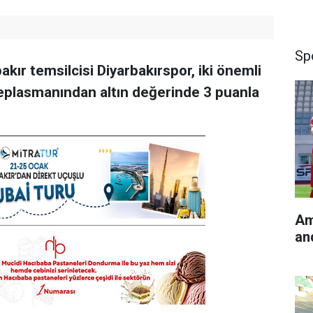
Sp
kır temsilcisi Diyarbakırspor, iki önemli
eplasmanından altın değerinde 3 puanla
Am
an