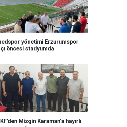
edspor yönetimi Erzurumspor
çı öncesi stadyumda
KF'den Mizgin Karaman'a hayırlı