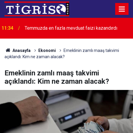
11:34
Temmuzda en fazla mevduat faizi kazandırdı
11:28
TBMM’de tarihi oturum başladı
Anasayfa
Ekonomi
Emeklinin zamlı maaş takvimi
açıklandı: Kim ne zaman alacak?
Emeklinin zamlı maaş takvimi
açıklandı: Kim ne zaman alacak?