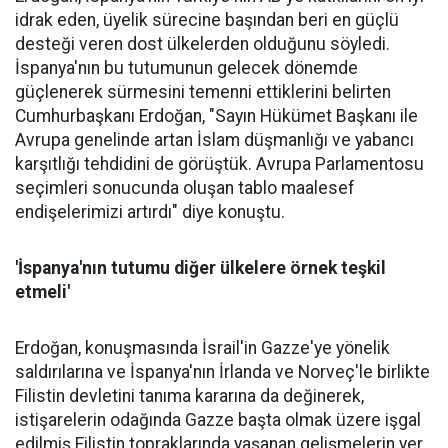
idrak eden, üyelik sürecine başından beri en güçlü
desteği veren dost ülkelerden olduğunu söyledi.
İspanya'nın bu tutumunun gelecek dönemde
güçlenerek sürmesini temenni ettiklerini belirten
Cumhurbaşkanı Erdoğan, "Sayın Hükümet Başkanı ile
Avrupa genelinde artan İslam düşmanlığı ve yabancı
karşıtlığı tehdidini de görüştük. Avrupa Parlamentosu
seçimleri sonucunda oluşan tablo maalesef
endişelerimizi artırdı" diye konuştu.
'İspanya'nın tutumu diğer ülkelere örnek teşkil
etmeli'
Erdoğan, konuşmasında İsrail'in Gazze'ye yönelik
saldırılarına ve İspanya'nın İrlanda ve Norveç'le birlikte
Filistin devletini tanıma kararına da değinerek,
istişarelerin odağında Gazze başta olmak üzere işgal
edilmiş Filistin topraklarında yaşanan gelişmelerin yer