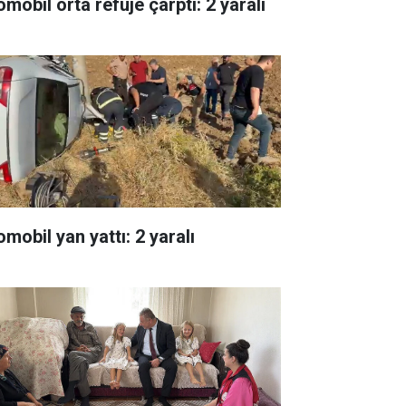
mobil orta refüje çarptı: 2 yaralı
mobil yan yattı: 2 yaralı