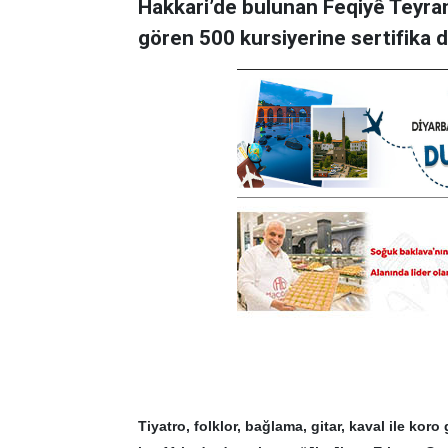
Hakkari’de bulunan Feqiyê Teyran 
gören 500 kursiyerine sertifika da
Tiyatro, folklor, bağlama, gitar, kaval ile koro