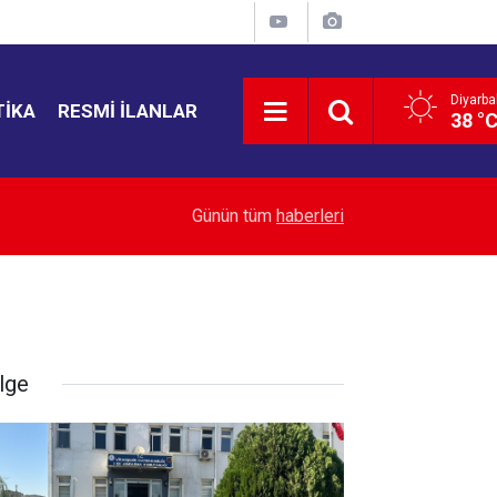
Diyarba
TIKA
RESMI İLANLAR
38 °
18:03
YENİ Parti Manisa İl Başkanı Özalper tutuklandı
Günün tüm
haberleri
lge