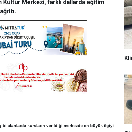
Kültür Merkezi, farklı dallarda eğitim
ğıttı.
Kli
 gibi alanlarda kursların verildiği merkezde en büyük ilgiyi