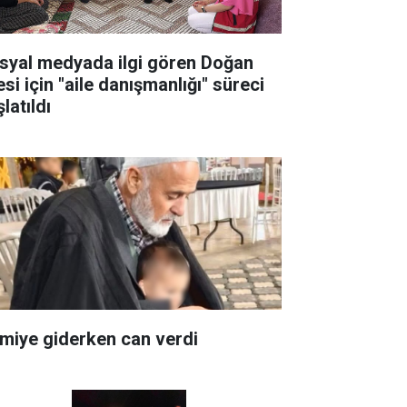
syal medyada ilgi gören Doğan
esi için "aile danışmanlığı" süreci
latıldı
miye giderken can verdi