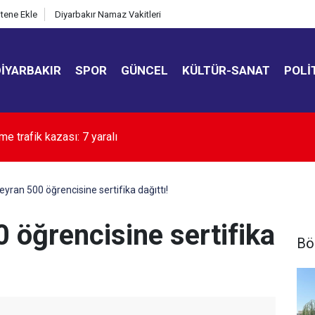
itene Ekle
Diyarbakır Namaz Vakitleri
DIYARBAKIR
SPOR
GÜNCEL
KÜLTÜR-SANAT
POLI
’de en çok izlenen 10 film açıklandı
eyran 500 öğrencisine sertifika dağıttı!
 öğrencisine sertifika
Bö