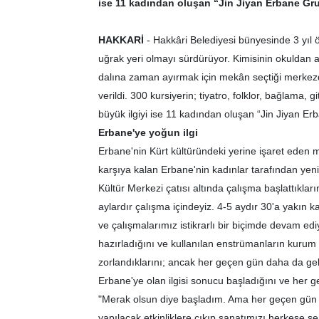
ise 11 kadından oluşan “Jin Jiyan Erbane Gr
HAKKARİ
- Hakkâri Belediyesi bünyesinde 3 yıl 
uğrak yeri olmayı sürdürüyor. Kimisinin okuldan 
dalına zaman ayırmak için mekân seçtiği merkezde
verildi. 300 kursiyerin; tiyatro, folklor, bağlama,
büyük ilgiyi ise 11 kadından oluşan “Jin Jiyan E
Erbane'ye yoğun ilgi
Erbane'nin Kürt kültüründeki yerine işaret eden me
karşıya kalan Erbane'nin kadınlar tarafından yen
Kültür Merkezi çatısı altında çalışma başlattıklar
aylardır çalışma içindeyiz. 4-5 aydır 30'a yakın ka
ve çalışmalarımız istikrarlı bir biçimde devam ediy
hazırladığını ve kullanılan enstrümanların kurum ta
zorlandıklarını; ancak her geçen gün daha da geliş
Erbane'ye olan ilgisi sonucu başladığını ve her ge
"Merak olsun diye başladım. Ama her geçen gü
yapılacak etkinliklere çıkıp sanatımızı herkese s