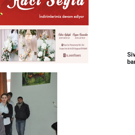
Si
ba