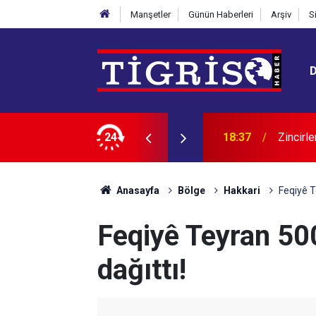
Manşetler
Günün Haberleri
Arşiv
S
24
18:29
Türkiye
Anasayfa
Bölge
Hakkari
Feqiyê T
Feqiyê Teyran 500
dağıttı!