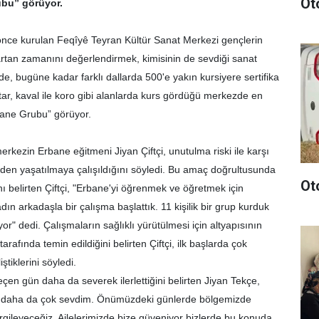
Oto
ubu” görüyor.
önce kurulan Feqîyê Teyran Kültür Sanat Merkezi gençlerin
artan zamanını değerlendirmek, kimisinin de sevdiği sanat
, bugüne kadar farklı dallarda 500'e yakın kursiyere sertifika
 gitar, kaval ile koro gibi alanlarda kurs gördüğü merkezde en
rbane Grubu” görüyor.
rkezin Erbane eğitmeni Jiyan Çiftçi, unutulma riski ile karşı
iden yaşatılmaya çalışıldığını söyledi. Bu amaç doğrultusunda
Oto
ını belirten Çiftçi, "Erbane'yi öğrenmek ve öğretmek için
dın arkadaşla bir çalışma başlattık. 11 kişilik bir grup kurduk
or" dedi. Çalışmaların sağlıklı yürütülmesi için altyapısının
rafında temin edildiğini belirten Çiftçi, ilk başlarda çok
tiklerini söyledi.
çen gün daha da severek ilerlettiğini belirten Jiyan Tekçe,
n daha da çok sevdim. Önümüzdeki günlerde bölgemizde
ergileyeceğiz. Ailelerimizde bize güveniyor bizlerde bu konuda