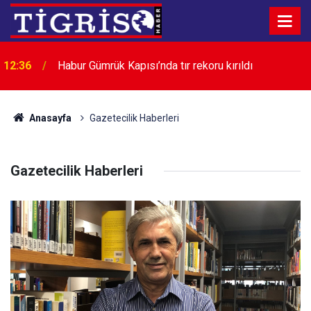
12:36
Habur Gümrük Kapısı’nda tır rekoru kırıldı
Anasayfa
Gazetecilik Haberleri
Gazetecilik Haberleri