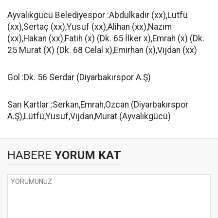
Ayvalıkgücü Belediyespor :Abdülkadir (xx),Lütfü
(xx),Sertaç (xx),Yusuf (xx),Alihan (xx),Nazım
(xx),Hakan (xx),Fatih (x) (Dk. 65 İlker x),Emrah (x) (Dk.
25 Murat (X) (Dk. 68 Celal x),Emirhan (x),Vijdan (xx)
Gol :Dk. 56 Serdar (Diyarbakırspor A.Ş)
Sarı Kartlar :Serkan,Emrah,Özcan (Diyarbakırspor
A.Ş),Lütfü,Yusuf,Vijdan,Murat (Ayvalıkgücü)
HABERE
YORUM KAT