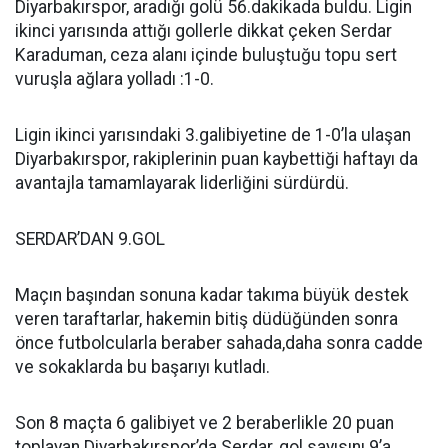
Diyarbakırspor, aradığı golü 56.dakikada buldu. Ligin
ikinci yarısında attığı gollerle dikkat çeken Serdar
Karaduman, ceza alanı içinde buluştuğu topu sert
vuruşla ağlara yolladı :1-0.
Ligin ikinci yarısındaki 3.galibiyetine de 1-0’la ulaşan
Diyarbakırspor, rakiplerinin puan kaybettiği haftayı da
avantajla tamamlayarak liderliğini sürdürdü.
SERDAR’DAN 9.GOL
Maçın başından sonuna kadar takıma büyük destek
veren taraftarlar, hakemin bitiş düdüğünden sonra
önce futbolcularla beraber sahada,daha sonra cadde
ve sokaklarda bu başarıyı kutladı.
Son 8 maçta 6 galibiyet ve 2 beraberlikle 20 puan
toplayan Diyarbakırspor’da Serdar, gol sayısını 9’a