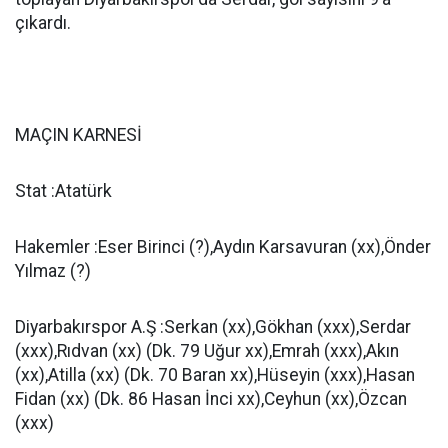
çıkardı.
MAÇIN KARNESİ
Stat :Atatürk
Hakemler :Eser Birinci (?),Aydın Karsavuran (xx),Önder
Yılmaz (?)
Diyarbakırspor A.Ş :Serkan (xx),Gökhan (xxx),Serdar
(xxx),Rıdvan (xx) (Dk. 79 Uğur xx),Emrah (xxx),Akın
(xx),Atilla (xx) (Dk. 70 Baran xx),Hüseyin (xxx),Hasan
Fidan (xx) (Dk. 86 Hasan İnci xx),Ceyhun (xx),Özcan
(xxx)