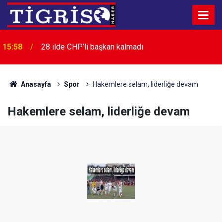
15:58
28 ilde CHP’li başkan kalmadı
15:40
"Casperlar" suç örgütüne yeni dava açıldı
Anasayfa
Spor
Hakemlere selam, liderliğe devam
Hakemlere selam, liderliğe devam