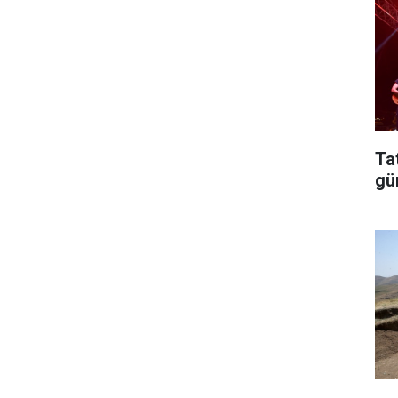
Ta
gü