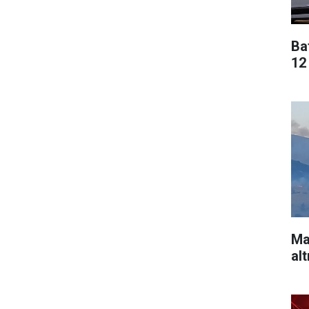
Ba
12 
Ma
alt