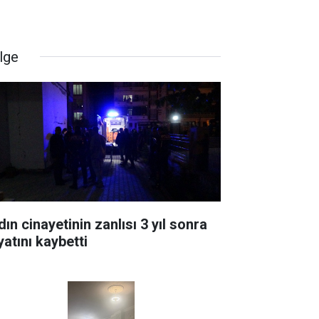
lge
ın cinayetinin zanlısı 3 yıl sonra
yatını kaybetti