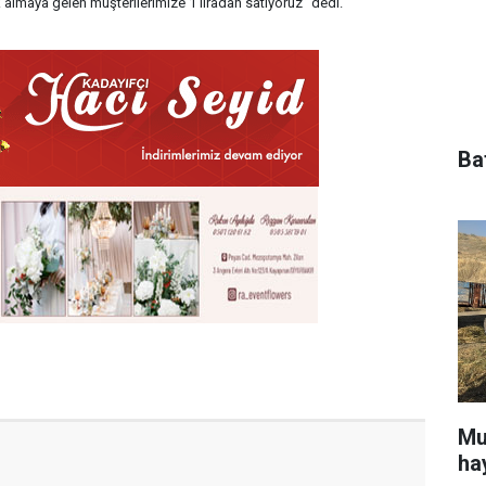
lık almaya gelen müşterilerimize 1 liradan satıyoruz” dedi.
Ba
Mu
ha