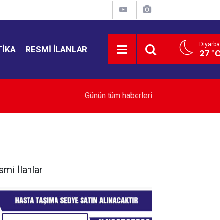
Diyarba
TIKA
RESMI İLANLAR
27 °
22:43
Yemen’de ölü sayısı 38’e yükseldi
Günün tüm
haberleri
smi İlanlar