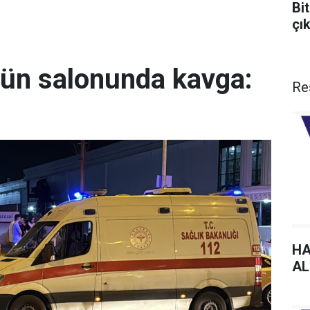
Bit
çı
ğün salonunda kavga:
Re
HA
AL