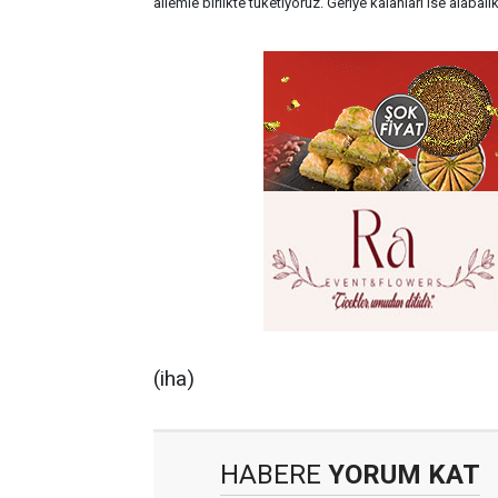
ailemle birlikte tüketiyoruz. Geriye kalanları ise alaba
(iha)
HABERE
YORUM KAT