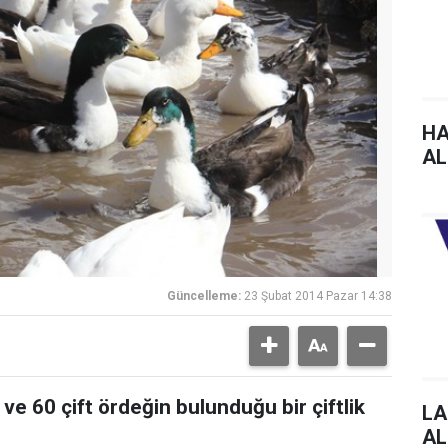
HA
AL
Güncelleme:
23 Şubat 2014 Pazar 14:38
ve 60 çift ördeğin bulunduğu bir çiftlik
LA
AL