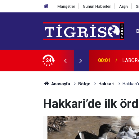
Manşetler
Günün Haberleri
Arşiv
S
CAKTIR
24
23:45
Diyarba
Anasayfa
Bölge
Hakkari
Hakkari’d
Hakkari’de ilk örd