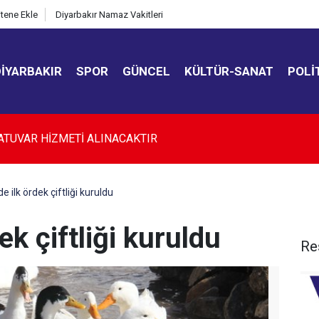
itene Ekle
Diyarbakır Namaz Vakitleri
DIYARBAKIR
SPOR
GÜNCEL
KÜLTÜR-SANAT
POLI
kır’da düğün salonunda kavga: 5 yaralı
e ilk ördek çiftliği kuruldu
ek çiftliği kuruldu
Re