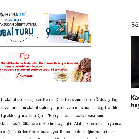
Bö
Kad
 alabalık tesisi işleten Kerem Çallı, tesislerine bir de Ördek çiftliği
ha
en yumurtaların alabalık almaya gelen vatandaşlara satıldığı belirtildi.
i eklediğini belirtti. Çallı, “Ben yıllardır alabalık tesisi işini
ıkların çoğu ölünce emeklerim boşa gitti. Alabalık tesislerinin yanına
n değişik türden ördek bulunuyor. Burada elde ettiğim yumurtaları