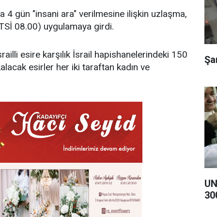
a 4 gün "insani ara" verilmesine ilişkin uzlaşma,
Sİ 08.00) uygulamaya girdi.
ailli esire karşılık İsrail hapishanelerindeki 150
Şa
kalacak esirler her iki taraftan kadın ve
UN
30