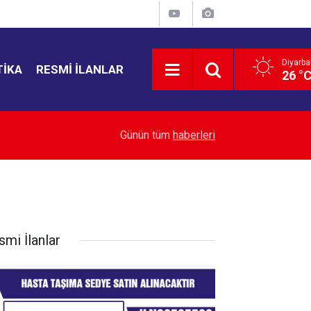
Diyarba
TIKA
RESMI İLANLAR
26 °
00:01
Bir Oyuncu, Bir Tiyatro Emekçisi, Bir Diyarbakır
Günün tüm
haberleri
smi İlanlar