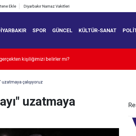
itene Ekle
Diyarbakır Namaz Vakitleri
DIYARBAKIR
SPOR
GÜNCEL
KÜLTÜR-SANAT
POLI
TAŞIMA SEDYE SATIN ALINACAKTIR
" uzatmaya çalışıyoruz
rayı" uzatmaya
Re