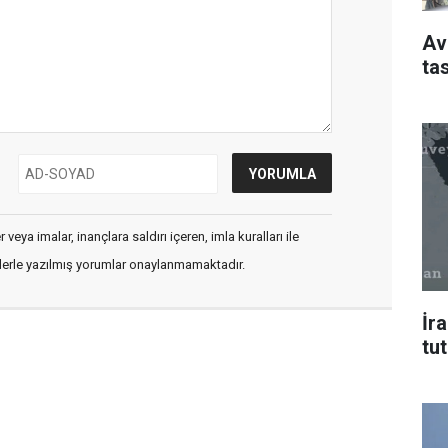
Av
ta
veya imalar, inançlara saldırı içeren, imla kuralları ile
flerle yazılmış yorumlar onaylanmamaktadır.
İr
tu