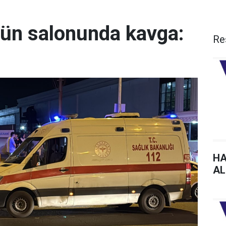
ğün salonunda kavga:
Re
HA
AL