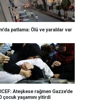
m’da patlama: Ölü ve yaralılar var
ICEF: Ateşkese rağmen Gazze’de
0 çocuk yaşamını yitirdi