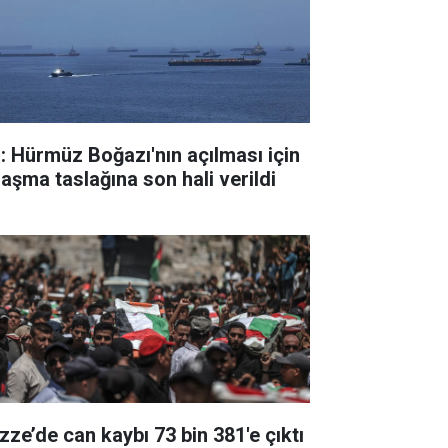
: Hürmüz Boğazı'nın açılması için
laşma taslağına son hali verildi
zze’de can kaybı 73 bin 381'e çıktı