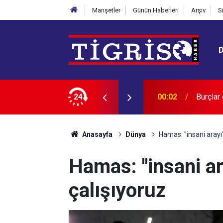
Manşetler
Günün Haberleri
Arşiv
S
lirler mi?
24
00:02
HASTA 
Anasayfa
Dünya
Hamas: "insani arayı
Hamas: "insani a
çalışıyoruz