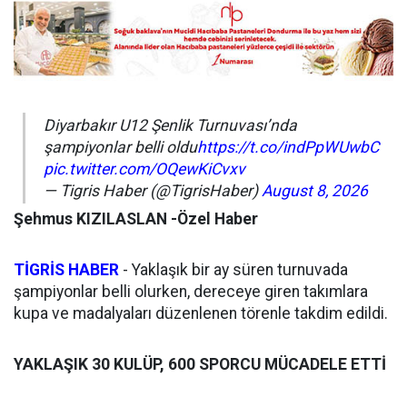
Diyarbakır U12 Şenlik Turnuvası’nda
şampiyonlar belli oldu
https://t.co/indPpWUwbC
pic.twitter.com/OQewKiCvxv
— Tigris Haber (@TigrisHaber)
August 8, 2026
Şehmus KIZILASLAN -Özel Haber
TİGRİS HABER
- Yaklaşık bir ay süren turnuvada
şampiyonlar belli olurken, dereceye giren takımlara
kupa ve madalyaları düzenlenen törenle takdim edildi.
YAKLAŞIK 30 KULÜP, 600 SPORCU MÜCADELE ETTİ