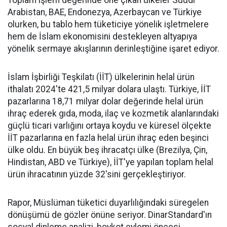
Toplam işlem değerinde öne çıkan ülkeler Suudi
Arabistan, BAE, Endonezya, Azerbaycan ve Türkiye
olurken, bu tablo hem tüketiciye yönelik işletmelere
hem de İslam ekonomisini destekleyen altyapıya
yönelik sermaye akışlarının derinleştiğine işaret ediyor.
İslam İşbirliği Teşkilatı (İİT) ülkelerinin helal ürün
ithalatı 2024'te 421,5 milyar dolara ulaştı. Türkiye, İİT
pazarlarına 18,71 milyar dolar değerinde helal ürün
ihraç ederek gıda, moda, ilaç ve kozmetik alanlarındaki
güçlü ticari varlığını ortaya koydu ve küresel ölçekte
İİT pazarlarına en fazla helal ürün ihraç eden beşinci
ülke oldu. En büyük beş ihracatçı ülke (Brezilya, Çin,
Hindistan, ABD ve Türkiye), İİT'ye yapılan toplam helal
ürün ihracatının yüzde 32'sini gerçekleştiriyor.
Rapor, Müslüman tüketici duyarlılığındaki süregelen
dönüşümü de gözler önüne seriyor. DinarStandard'ın