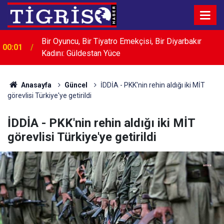
Bir Oyuncu, Bir Tiyatro Emekçisi, Bir Diyarbakır
00:01
Kadını: Güldestan Yüce
00:01
LABORATUVAR HİZMETİ ALINACAKTIR
Anasayfa
Güncel
İDDİA - PKK'nin rehin aldığı iki MİT
görevlisi Türkiye'ye getirildi
İDDİA - PKK'nin rehin aldığı iki MİT
görevlisi Türkiye'ye getirildi