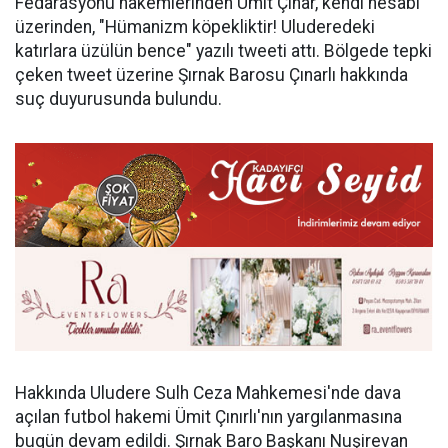
Fedarasyonu hakemlerinden Ümit Çınar, kendi hesabı
üzerinden, "Hümanizm köpekliktir! Uluderedeki
katırlara üzülün bence" yazılı tweeti attı. Bölgede tepki
çeken tweet üzerine Şırnak Barosu Çınarlı hakkında
suç duyurusunda bulundu.
Hakkında Uludere Sulh Ceza Mahkemesi'nde dava
açılan futbol hakemi Ümit Çınırlı'nın yargılanmasına
bugün devam edildi. Şırnak Baro Başkanı Nuşirevan