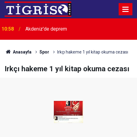
10:58
Akdeniz'de deprem
10:50
YENİ Parti'nin oy oranı belli oldu
Anasayfa
Spor
Irkçı hakeme 1 yıl kitap okuma cezası
Irkçı hakeme 1 yıl kitap okuma cezası