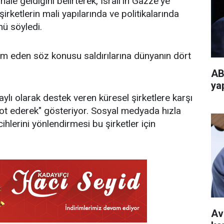
e geldiğini belirterek, İsrail'in Gazze'ye
şirketlerin mali yapılarında ve politikalarında
ü söyledi.
vam eden söz konusu saldırılarına dünyanın dört
AB
ya
ylı olarak destek veren küresel şirketlere karşı
oykot ederek" gösteriyor. Sosyal medyada hızla
cihlerini yönlendirmesi bu şirketler için
Av