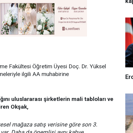
ka
tme Fakültesi Öğretim Üyesi Doç. Dr. Yüksel
meleriyle ilgili AA muhabirine
Er
ğını uluslararası şirketlerin mali tabloları ve
tiren Okşak,
esel mağaza satış verisine göre son 3.
 var. Daha da önemlisi aynı kahve