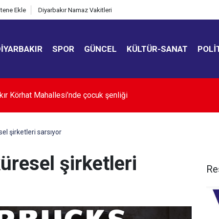
itene Ekle
Diyarbakır Namaz Vakitleri
DIYARBAKIR
SPOR
GÜNCEL
KÜLTÜR-SANAT
POLI
s Belediyesi Belediye Başkanı İlkay Çiçek dahil 10 kişi tutuklan
sel şirketleri sarsıyor
küresel şirketleri
Re