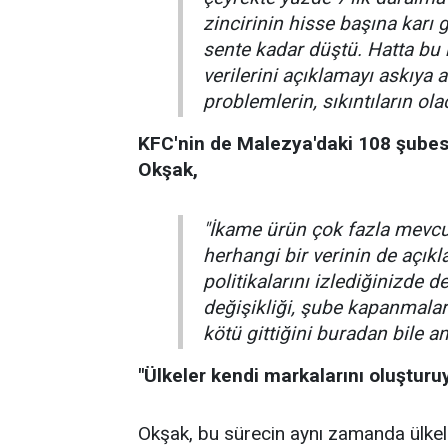
zincirinin hisse başına karı
sente kadar düştü. Hatta bu k
verilerini açıklamayı askıya a
problemlerin, sıkıntıların ola
KFC'nin de Malezya'daki 108 şubesi
Okşak,
"İkame ürün çok fazla mevcut
herhangi bir verinin de açık
politikalarını izlediğinizde 
değişikliği, şube kapanmaları
kötü gittiğini buradan bile anl
"Ülkeler kendi markalarını oluşturu
Okşak, bu sürecin aynı zamanda ülkele