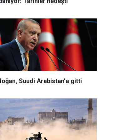
panıyor: Tarihler netleşti
doğan, Suudi Arabistan’a gitti