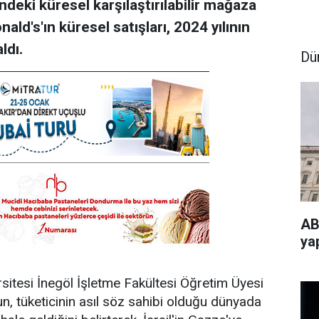
ndeki küresel karşılaştırılabilir mağaza
ld's'ın küresel satışları, 2024 yılının
ldı.
Dü
AB
ya
itesi İnegöl İşletme Fakültesi Öğretim Üyesi
n, tüketicinin asıl söz sahibi olduğu dünyada