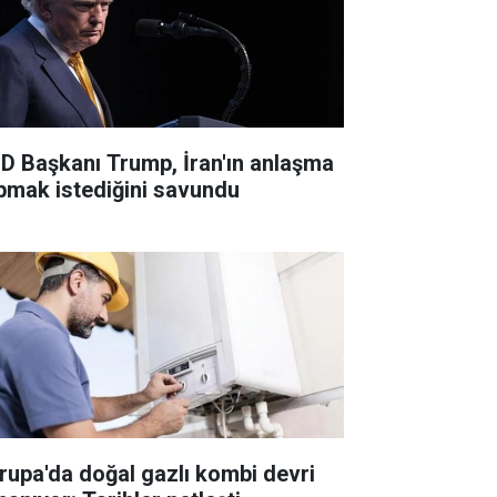
D Başkanı Trump, İran'ın anlaşma
pmak istediğini savundu
rupa'da doğal gazlı kombi devri