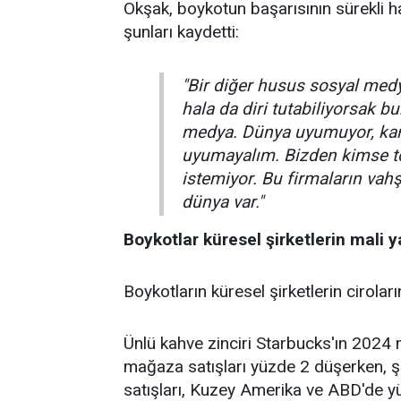
Okşak, boykotun başarısının sürekli h
şunları kaydetti:
"Bir diğer husus sosyal med
hala da diri tutabiliyorsak 
medya. Dünya uyumuyor, kar
uyumayalım. Bizden kimse to
istemiyor. Bu firmaların vahş
dünya var."
Boykotlar küresel şirketlerin mali ya
Boykotların küresel şirketlerin cirolar
Ünlü kahve zinciri Starbucks'ın 2024 mal
mağaza satışları yüzde 2 düşerken, şir
satışları, Kuzey Amerika ve ABD'de y