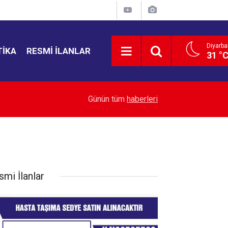
Diyarba
TIKA
RESMI İLANLAR
31 °
CHP'li Alp: Biz bu sürece, cumhuriyeti demokras
dı
20:23
Günün tüm
haberleri
diyoruz
smi İlanlar