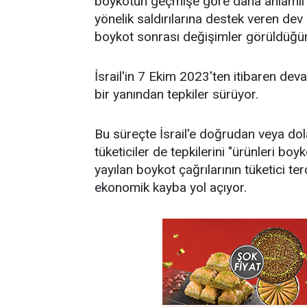
boykotun geçmişe göre daha anlamlı hal
yönelik saldırılarına destek veren dev 
boykot sonrası değişimler görüldüğün
İsrail'in 7 Ekim 2023'ten itibaren de
bir yanından tepkiler sürüyor.
Bu süreçte İsrail'e doğrudan veya dola
tüketiciler de tepkilerini "ürünleri b
yayılan boykot çağrılarının tüketici ter
ekonomik kayba yol açıyor.