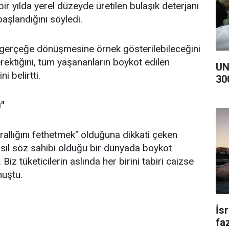
ir yılda yerel düzeyde üretilen bulaşık deterjanı
aşlandığını söyledi.
ir gerçeğe dönüşmesine örnek gösterilebileceğini
ektiğini, tüm yaşananların boykot edilen
UN
i belirtti.
30
"
krallığını fethetmek" olduğuna dikkati çeken
asıl söz sahibi olduğu bir dünyada boykot
iz tüketicilerin aslında her birini tabiri caizse
nuştu.
İs
faz