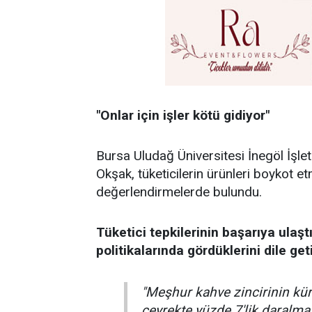
"Onlar için işler kötü gidiyor"
Bursa Uludağ Üniversitesi İnegöl İşle
Okşak, tüketicilerin ürünleri boykot et
değerlendirmelerde bulundu.
Tüketici tepkilerinin başarıya ulaştı
politikalarında gördüklerini dile ge
"Meşhur kahve zincirinin kür
çeyrekte yüzde 7'lik daralma