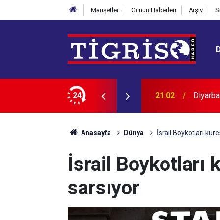
Manşetler
Günün Haberleri
Arşiv
S
 çocuk şenliği
24
20:50
Mendere
Anasayfa
Dünya
İsrail Boykotları küre
İsrail Boykotları 
sarsıyor