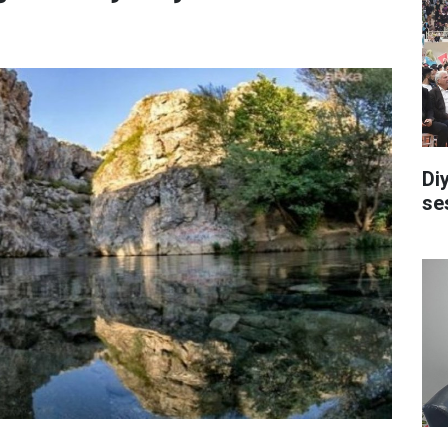
Di
se