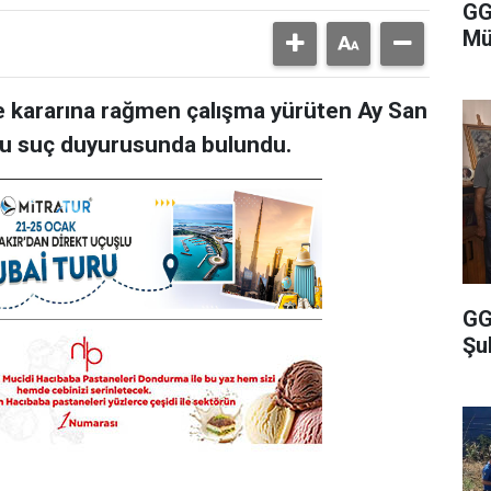
GG
Mü
 kararına rağmen çalışma yürüten Ay San
osu suç duyurusunda bulundu.
GG
Şu