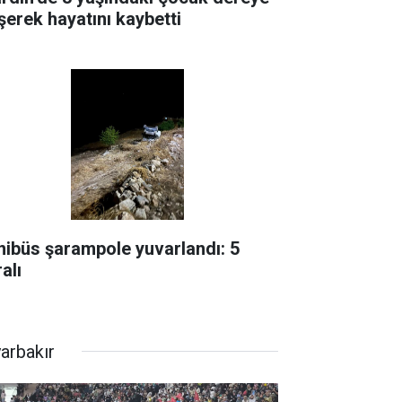
şerek hayatını kaybetti
nibüs şarampole yuvarlandı: 5
alı
yarbakır