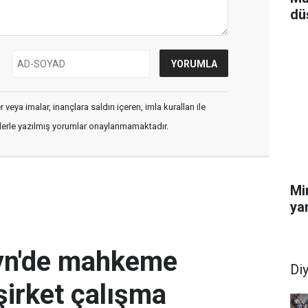
dü
veya imalar, inançlara saldırı içeren, imla kuralları ile
flerle yazılmış yorumlar onaylanmamaktadır.
Mi
yar
eyn'de mahkeme
Di
şirket çalışma