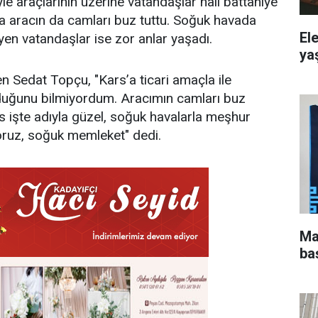
yle araçlarının üzerine vatandaşlar halı battaniye
a aracın da camları buz tuttu. Soğuk havada
El
yen vatandaşlar ise zor anlar yaşadı.
yaş
 Sedat Topçu, "Kars’a ticari amaçla ile
lduğunu bilmiyordum. Aracımın camları buz
rs işte adıyla güzel, soğuk havalarla meşhur
yoruz, soğuk memleket" dedi.
Ma
ba