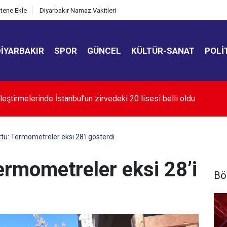
itene Ekle
Diyarbakır Namaz Vakitleri
DIYARBAKIR
SPOR
GÜNCEL
KÜLTÜR-SANAT
POLI
oğaz'ın açılması ABD'nin tutumuna bağlı
ttu: Termometreler eksi 28’i gösterdi
ermometreler eksi 28’i
Bö