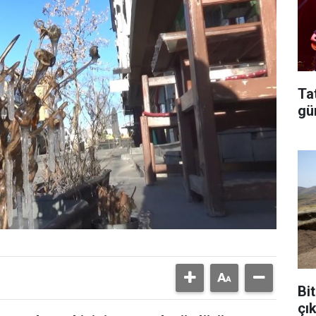
Ta
gü
Bit
çı