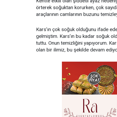
Kentte etkili olan şiddetli ayaz nedeni
örterek soğuktan korurken, çok sayıd
araçlarının camlarının buzunu temizle
Kars’ın çok soğuk olduğunu ifade eden
gelmiştim. Kars’ın bu kadar soğuk o
tuttu. Onun temizliğini yapıyorum. Ka
olan bir ilimiz, bu şekilde devam edi