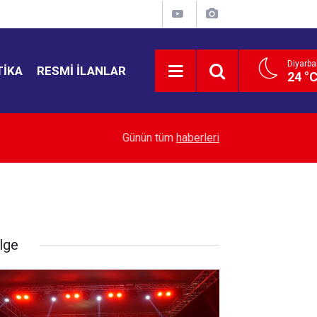
Diyarba
TIKA
RESMI İLANLAR
24 °
21:35
Bahçelievler'de 4 katlı bina çöktü
Günün tüm
haberleri
lge