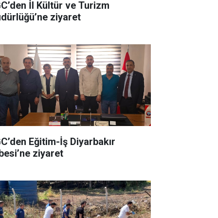
C’den İl Kültür ve Turizm
dürlüğü’ne ziyaret
C’den Eğitim-İş Diyarbakır
besi’ne ziyaret