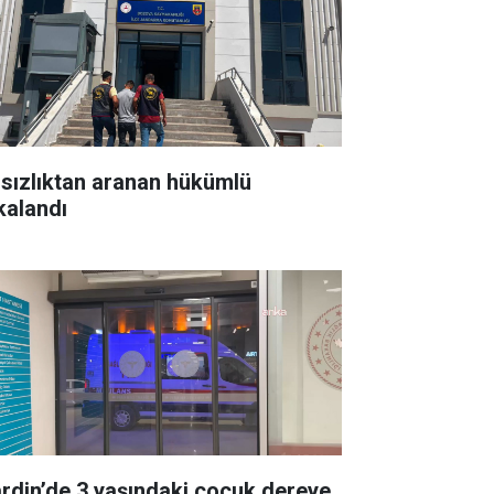
rsızlıktan aranan hükümlü
kalandı
rdin’de 3 yaşındaki çocuk dereye