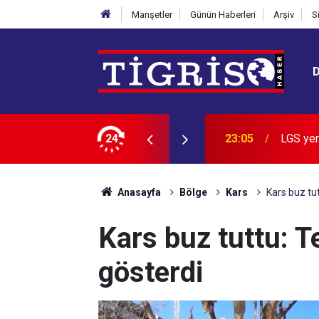
Manşetler
Günün Haberleri
Arşiv
S
n zirvedeki 20 lisesi belli oldu
24
22:28
İran: B
Anasayfa
Bölge
Kars
Kars buz tu
Kars buz tuttu: T
gösterdi