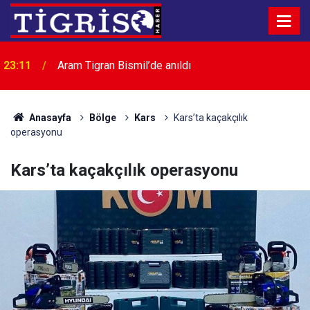
23:11
Aram Tigran Bismil’de anıldı
Anasayfa
Bölge
Kars
Kars’ta kaçakçılık
operasyonu
Kars’ta kaçakçılık operasyonu