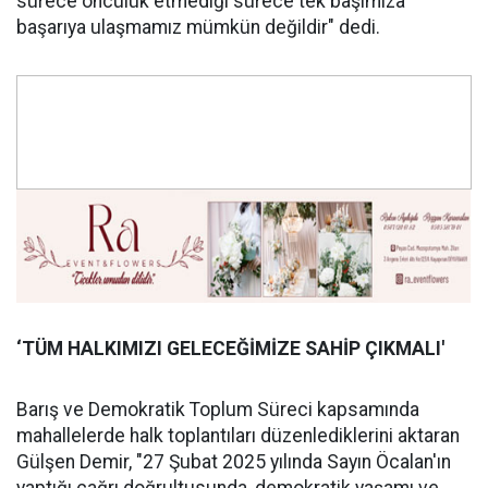
sürece öncülük etmediği sürece tek başımıza
başarıya ulaşmamız mümkün değildir" dedi.
‘TÜM HALKIMIZI GELECEĞİMİZE SAHİP ÇIKMALI'
Barış ve Demokratik Toplum Süreci kapsamında
mahallelerde halk toplantıları düzenlediklerini aktaran
Gülşen Demir, "27 Şubat 2025 yılında Sayın Öcalan'ın
yaptığı çağrı doğrultusunda, demokratik yaşamı ve