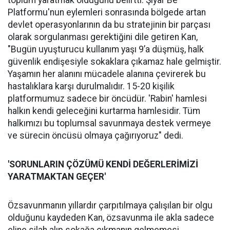
Platformu'nun eylemleri sonrasında bölgede artan
devlet operasyonlarının da bu stratejinin bir parçası
olarak sorgulanması gerektiğini dile getiren Kan,
"Bugün uyuşturucu kullanım yaşı 9’a düşmüş, halk
güvenlik endişesiyle sokaklara çıkamaz hale gelmiştir.
Yaşamın her alanını mücadele alanına çevirerek bu
hastalıklara karşı durulmalıdır. 15-20 kişilik
platformumuz sadece bir öncüdür. 'Rabin' hamlesi
halkın kendi geleceğini kurtarma hamlesidir. Tüm
halkımızı bu toplumsal savunmaya destek vermeye
ve sürecin öncüsü olmaya çağırıyoruz" dedi.
'SORUNLARIN ÇÖZÜMÜ KENDİ DEĞERLERİMİZİ
YARATMAKTAN GEÇER'
Özsavunmanın yıllardır çarpıtılmaya çalışılan bir olgu
olduğunu kaydeden Kan, özsavunma ile akla sadece
eline silah alıp sokağa çıkmanın gelmemesi