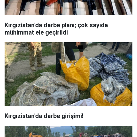
Kırgızistan'da darbe planı; çok sayıda
mühimmat ele geçirildi
Kırgızistan'da darbe girişimi!