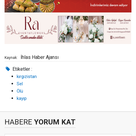
İhlas Haber Ajansı
Kaynak:
Etiketler :
kırgızistan
Sel
Ölü
kayıp
HABERE
YORUM KAT