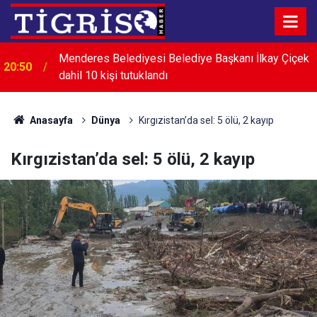
Menderes Belediyesi Belediye Başkanı İlkay Çiçek
20:50
dahil 10 kişi tutuklandı
CHP'li Alp: Biz bu sürece, cumhuriyeti demokrasiyle
20:23
taçlandırma süreci diyoruz
Anasayfa
Dünya
Kırgızistan’da sel: 5 ölü, 2 kayıp
Kırgızistan’da sel: 5 ölü, 2 kayıp