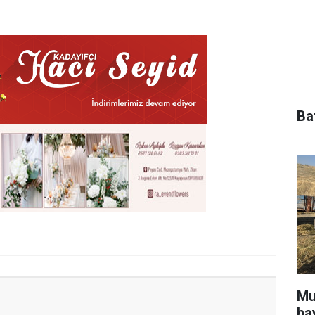
Ba
Mu
ha