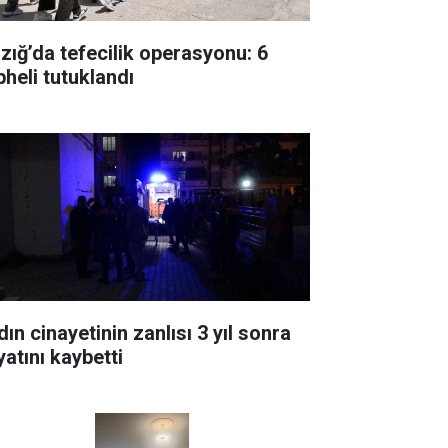
azığ’da tefecilik operasyonu: 6
pheli tutuklandı
ın cinayetinin zanlısı 3 yıl sonra
yatını kaybetti