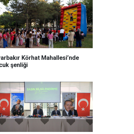
yarbakır Körhat Mahallesi’nde
cuk şenliği