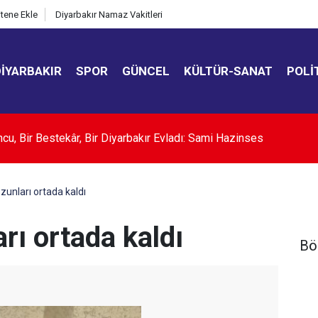
itene Ekle
Diyarbakır Namaz Vakitleri
DIYARBAKIR
SPOR
GÜNCEL
KÜLTÜR-SANAT
POLI
Ortak Savunma Anlaşması" uluslararası basında
zunları ortada kaldı
rı ortada kaldı
Bö