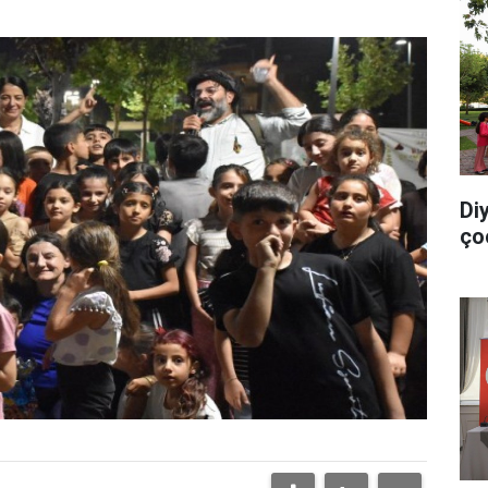
Di
ço