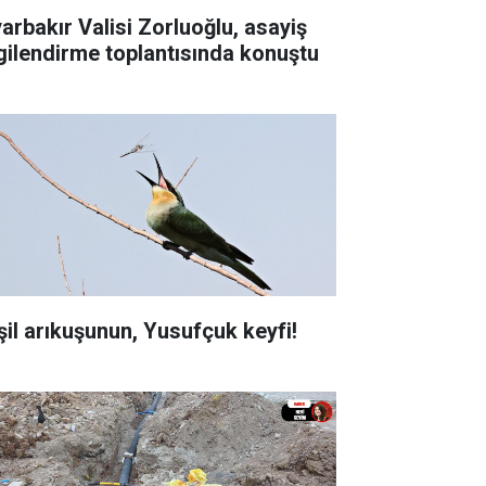
yarbakır Valisi Zorluoğlu, asayiş
lgilendirme toplantısında konuştu
şil arıkuşunun, Yusufçuk keyfi!