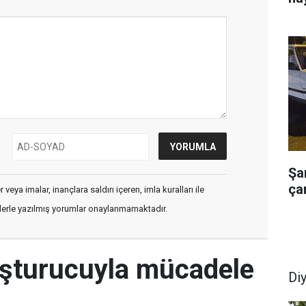
Şa
çar
veya imalar, inançlara saldırı içeren, imla kuralları ile
flerle yazılmış yorumlar onaylanmamaktadır.
uşturucuyla mücadele
Di