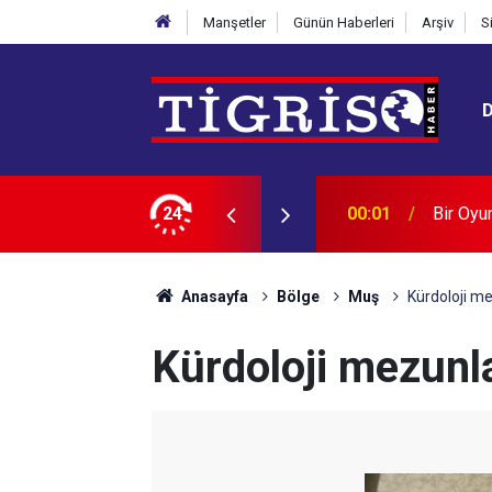
Manşetler
Günün Haberleri
Arşiv
S
yarbakır Evladı: Sami Hazinses
24
23:49
"Mekke 
Anasayfa
Bölge
Muş
Kürdoloji me
Kürdoloji mezunla