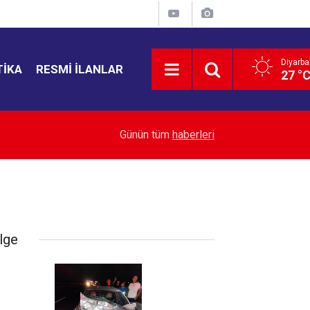
Diyarba
TIKA
RESMI İLANLAR
27 °
23:03
Avcılar Belediyesi soruşturması: 12 kişi tutuklan
Günün tüm
haberleri
lge