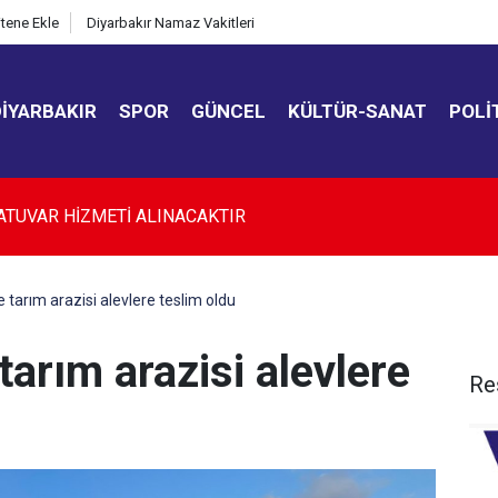
itene Ekle
Diyarbakır Namaz Vakitleri
DIYARBAKIR
SPOR
GÜNCEL
KÜLTÜR-SANAT
POLI
kır’da düğün salonunda kavga: 5 yaralı
 tarım arazisi alevlere teslim oldu
tarım arazisi alevlere
Re