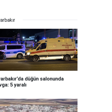
yarbakır
yarbakır’da düğün salonunda
vga: 5 yaralı