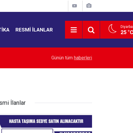
Diyarba
TIKA
RESMI İLANLAR
25 °
22:43
Yemen’de ölü sayısı 38’e yükseldi
Günün tüm
haberleri
smi İlanlar