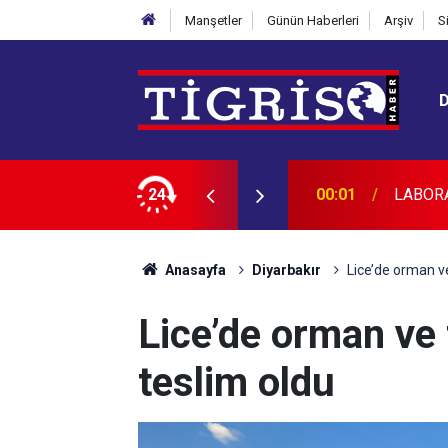
Manşetler
Günün Haberleri
Arşiv
S
CAKTIR
24
23:45
Diyarba
Anasayfa
Diyarbakır
Lice’de orman ve
Lice’de orman ve 
teslim oldu