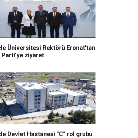
cle Üniversitesi Rektörü Eronat'tan
 Parti’ye ziyaret
cle Devlet Hastanesi "C" rol grubu