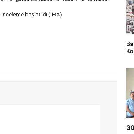
n inceleme başlatıldı.(İHA)
Ba
Ko
GG