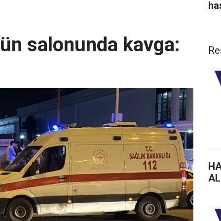
ha
ğün salonunda kavga:
Re
HA
AL