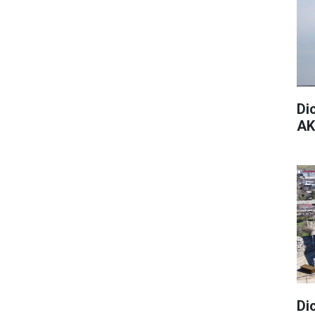
Di
AK
Di