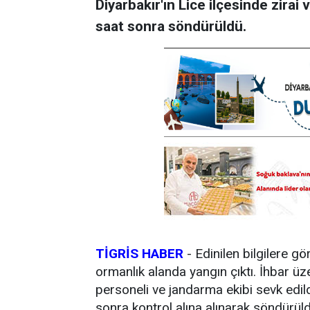
Diyarbakır'ın Lice ilçesinde zirai
saat sonra söndürüldü.
TİGRİS HABER
- Edinilen bilgilere gö
ormanlık alanda yangın çıktı. İhbar ü
personeli ve jandarma ekibi sevk edild
sonra kontrol alına alınarak söndürül