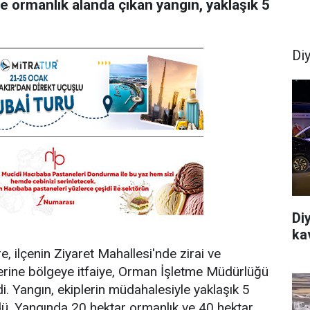
 ve ormanlık alanda çıkan yangın, yaklaşık 5
Di
Di
ka
re, ilçenin Ziyaret Mahallesi'nde zirai ve
zerine bölgeye itfaiye, Orman İşletme Müdürlüğü
i. Yangın, ekiplerin müdahalesiyle yaklaşık 5
dü. Yangında 20 hektar ormanlık ve 40 hektar