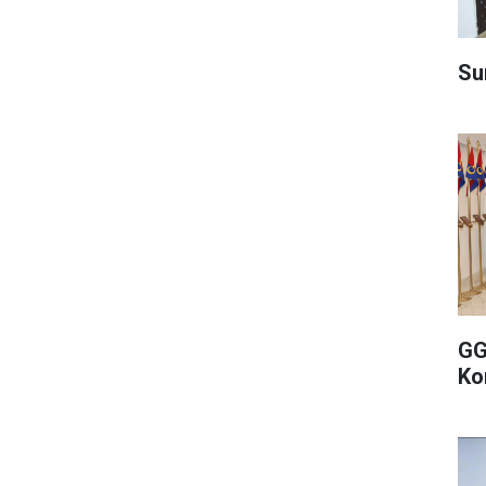
Su
GG
Ko