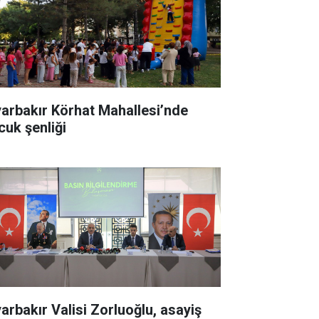
yarbakır Körhat Mahallesi’nde
cuk şenliği
yarbakır Valisi Zorluoğlu, asayiş