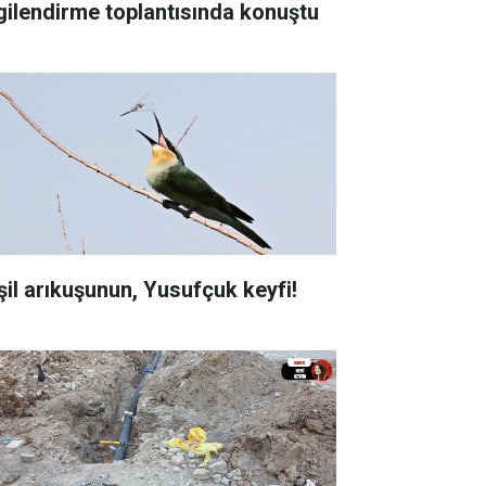
lgilendirme toplantısında konuştu
şil arıkuşunun, Yusufçuk keyfi!