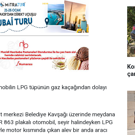
Ko
ça
omobilin LPG tüpünün gaz kaçağından dolayı
ent merkezi Belediye Kavşağı üzerinde meydana
ER 863 plakalı otomobil, seyir halindeyken LPG
le motor kısmında çıkan alev bir anda aracı