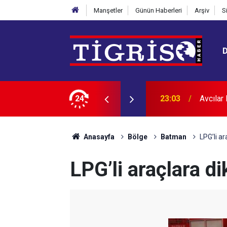
Manşetler
Günün Haberleri
Arşiv
S
12 kişi tutuklandı
24
22:24
Diyarba
Anasayfa
Bölge
Batman
LPG’li ar
LPG’li araçlara di