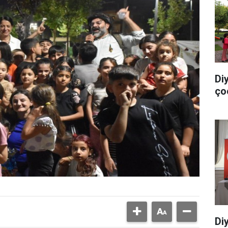
Di
ço
Di