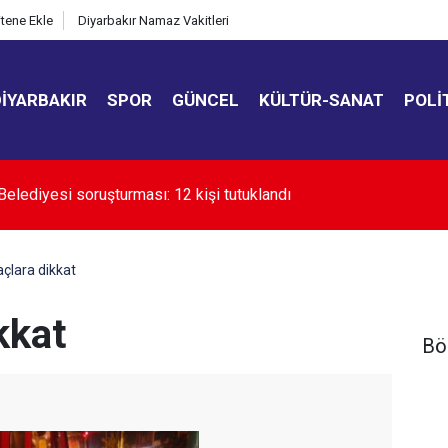
itene Ekle
Diyarbakır Namaz Vakitleri
DIYARBAKIR
SPOR
GÜNCEL
KÜLTÜR-SANAT
POLI
kır’da uyuşturucuyla mücadele çağrısı
açlara dikkat
kkat
Bö