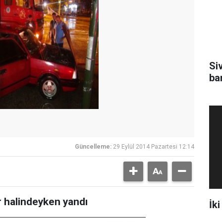
Si
ba
Güncelleme:
29 Eylül 2014 Pazartesi 12:14
r halindeyken yandı
İki