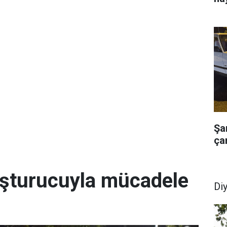
Şa
çar
uşturucuyla mücadele
Di