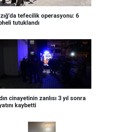
azığ’da tefecilik operasyonu: 6
pheli tutuklandı
ın cinayetinin zanlısı 3 yıl sonra
yatını kaybetti