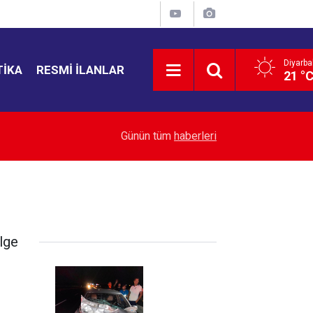
Diyarba
TIKA
RESMI İLANLAR
21 °
21:50
ABD Senatosu Rusya’ya yeni yaptırımlar
Günün tüm
haberleri
lge