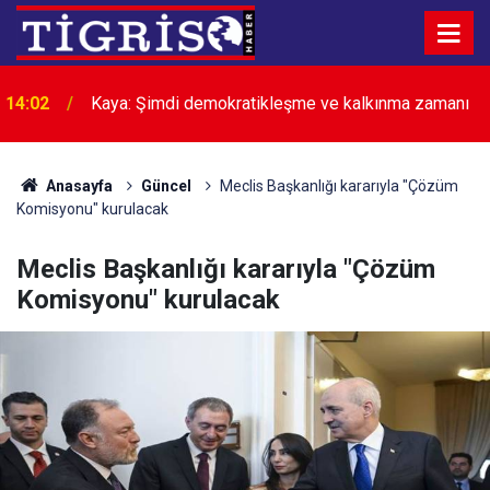
14:02
Kaya: Şimdi demokratikleşme ve kalkınma zamanı
13:50
Amedspor'un hazırlık maçındaki son rakibi belli oldu
Anasayfa
Güncel
Meclis Başkanlığı kararıyla "Çözüm
Komisyonu" kurulacak
Meclis Başkanlığı kararıyla "Çözüm
Komisyonu" kurulacak