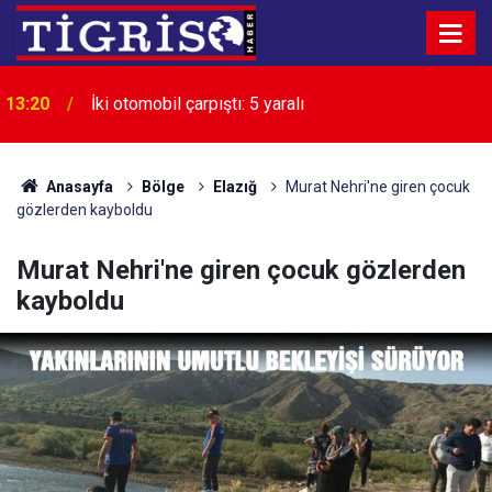
13:20
İki otomobil çarpıştı: 5 yaralı
Anasayfa
Bölge
Elazığ
Murat Nehri'ne giren çocuk
gözlerden kayboldu
Murat Nehri'ne giren çocuk gözlerden
kayboldu