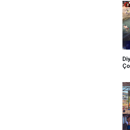
Di
Ço