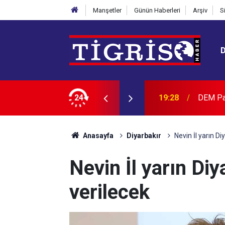
Manşetler
Günün Haberleri
Arşiv
S
AK Part
ce demokratik bir ihtiyaç değildir
24
19:09
güçlene
Anasayfa
Diyarbakır
Nevin İl yarın D
Nevin İl yarın Di
verilecek