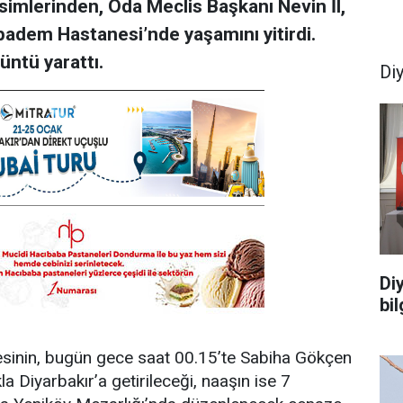
isimlerinden, Oda Meclis Başkanı Nevin İl,
badem Hastanesi’nde yaşamını yitirdi.
üntü yarattı.
Di
Di
bi
inin, bugün gece saat 00.15’te Sabiha Gökçen
 Diyarbakır’a getirileceği, naaşın ise 7