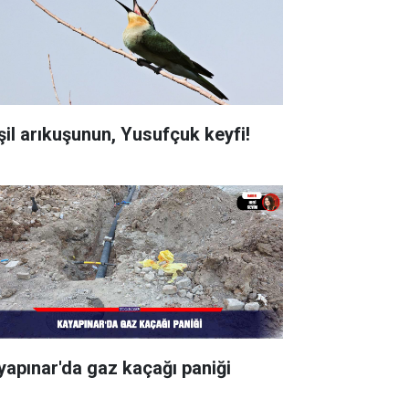
şil arıkuşunun, Yusufçuk keyfi!
yapınar'da gaz kaçağı paniği