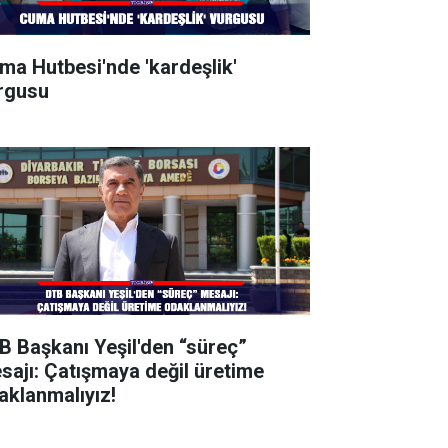
ma Hutbesi'nde 'kardeşlik'
rgusu
B Başkanı Yeşil'den “süreç”
sajı: Çatışmaya değil üretime
aklanmalıyız!