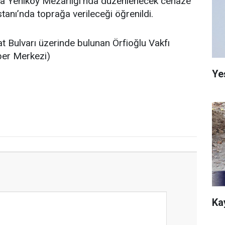
a Yeniköy Mezarlığı’nda düzenlenecek cenaze
tanı’nda toprağa verileceği öğrenildi.
at Bulvarı üzerinde bulunan Örfioğlu Vakfı
aber Merkezi)
Ye
Ka