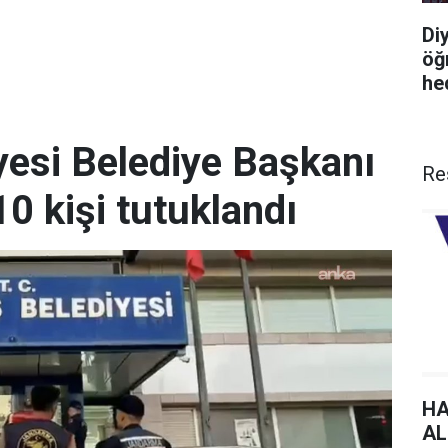
Di
öğ
he
esi Belediye Başkanı
Re
10 kişi tutuklandı
HA
AL