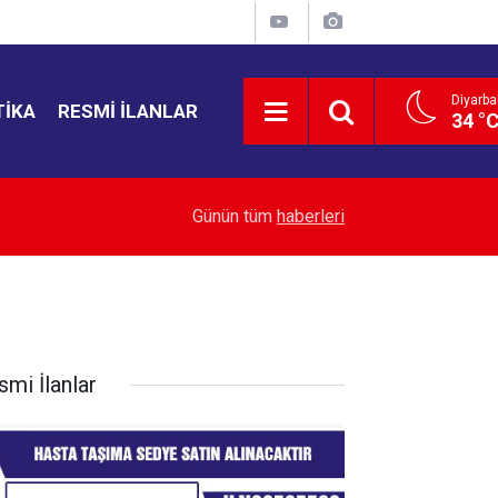
Diyarba
TIKA
RESMI İLANLAR
34 °
let
18:53
MHP'li Feti Yıldız Abdullah Öcalan'ın çağrısını o
Günün tüm
haberleri
smi İlanlar