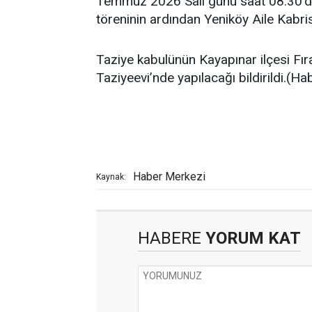
Temmuz 2026 Salı günü saat 08.30’d
töreninin ardından Yeniköy Aile Kabris
Taziye kabulünün Kayapınar ilçesi Fır
Taziyeevi’nde yapılacağı bildirildi.(H
Haber Merkezi
Kaynak:
HABERE
YORUM KAT