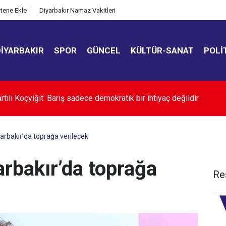
itene Ekle
Diyarbakır Namaz Vakitleri
DIYARBAKIR
SPOR
GÜNCEL
KÜLTÜR-SANAT
POLI
ili Abdulhamit Gül: Bu yasayla silahlar susacak, demokrasi ve ada
cektir
iyarbakır’da toprağa verilecek
yarbakır’da toprağa
Re