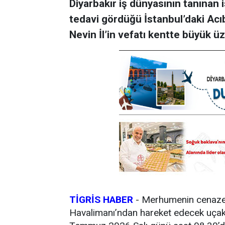
Diyarbakır iş dünyasının tanınan 
tedavi gördüğü İstanbul’daki Acı
Nevin İl’in vefatı kentte büyük üz
TİGRİS HABER
- Merhumenin cenazes
Havalimanı’ndan hareket edecek uçakla