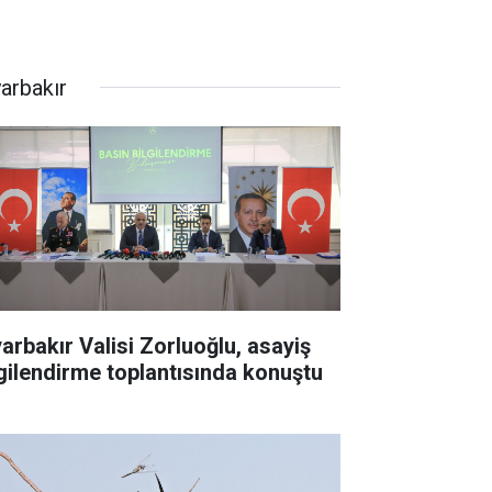
yarbakır
yarbakır Valisi Zorluoğlu, asayiş
lgilendirme toplantısında konuştu