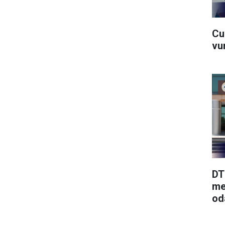
Cu
vu
DT
me
od