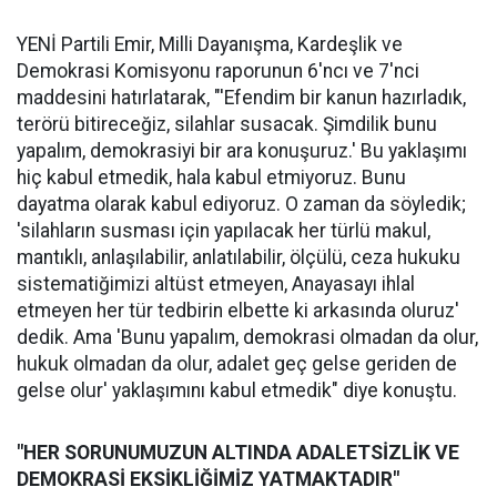
YENİ Partili Emir, Milli Dayanışma, Kardeşlik ve
Demokrasi Komisyonu raporunun 6'ncı ve 7'nci
maddesini hatırlatarak, "'Efendim bir kanun hazırladık,
terörü bitireceğiz, silahlar susacak. Şimdilik bunu
yapalım, demokrasiyi bir ara konuşuruz.' Bu yaklaşımı
hiç kabul etmedik, hala kabul etmiyoruz. Bunu
dayatma olarak kabul ediyoruz. O zaman da söyledik;
'silahların susması için yapılacak her türlü makul,
mantıklı, anlaşılabilir, anlatılabilir, ölçülü, ceza hukuku
sistematiğimizi altüst etmeyen, Anayasayı ihlal
etmeyen her tür tedbirin elbette ki arkasında oluruz'
dedik. Ama 'Bunu yapalım, demokrasi olmadan da olur,
hukuk olmadan da olur, adalet geç gelse geriden de
gelse olur' yaklaşımını kabul etmedik" diye konuştu.
"HER SORUNUMUZUN ALTINDA ADALETSİZLİK VE
DEMOKRASİ EKSİKLİĞİMİZ YATMAKTADIR"