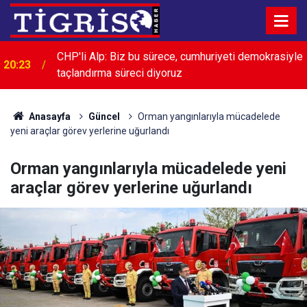
e
Sigorta Tahkim Komisyonuna yapılacak başvurular
19:51
için "uyuşmazlık" uyarısı
Anasayfa
Güncel
Orman yangınlarıyla mücadelede
yeni araçlar görev yerlerine uğurlandı
Orman yangınlarıyla mücadelede yeni
araçlar görev yerlerine uğurlandı