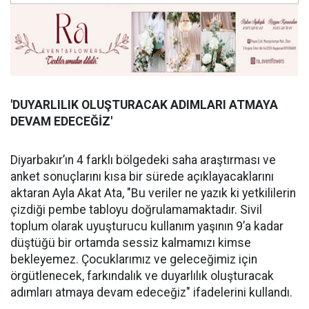
'DUYARLILIK OLUŞ
TURACAK ADIMLARI ATMAYA
DEVAM EDECE
Ğİ
Z'
Diyarbakır’ın 4 farklı bölgedeki saha araştırması ve
anket sonuçlarını kısa bir sürede açıklayacaklarını
aktaran Ayla Akat Ata, "Bu veriler ne yazık ki yetkililerin
çizdiği pembe tabloyu doğrulamamaktadır. Sivil
toplum olarak uyuşturucu kullanım yaşının 9’a kadar
düştüğü bir ortamda sessiz kalmamızı kimse
bekleyemez. Çocuklarımız ve geleceğimiz için
örgütlenecek, farkındalık ve duyarlılık oluşturacak
adımları atmaya devam edeceğiz" ifadelerini kullandı.