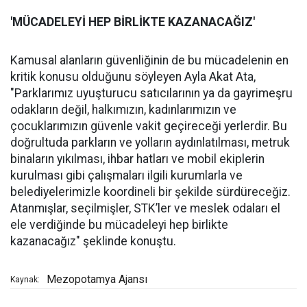
'MÜCADELEYİ
HEP B
İ
RL
İ
KTE KAZANACA
Ğ
IZ'
Kamusal alanların güvenliğinin de bu mücadelenin en
kritik konusu olduğunu söyleyen Ayla Akat Ata,
"Parklarımız uyuşturucu satıcılarının ya da gayrimeşru
odakların değil, halkımızın, kadınlarımızın ve
çocuklarımızın güvenle vakit geçireceği yerlerdir. Bu
doğrultuda parkların ve yolların aydınlatılması, metruk
binaların yıkılması, ihbar hatları ve mobil ekiplerin
kurulması gibi çalışmaları ilgili kurumlarla ve
belediyelerimizle koordineli bir şekilde sürdüreceğiz.
Atanmışlar, seçilmişler, STK’ler ve meslek odaları el
ele verdiğinde bu mücadeleyi hep birlikte
kazanacağız" şeklinde konuştu.
Mezopotamya Ajansı
Kaynak: