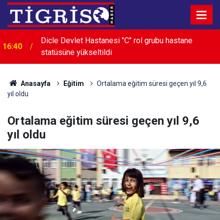
Dicle Devlet Hastanesi "C" rol grubu hastane
16:40
statüsüne yükseltildi
Ayşegül Doğan: “Yasa teklifi nihai çözüm değil,
15:55
sürecin ilk adımı”
Anasayfa
Eğitim
Ortalama eğitim süresi geçen yıl 9,6
yıl oldu
Ortalama eğitim süresi geçen yıl 9,6
yıl oldu