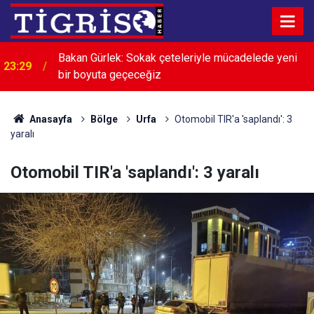
Diyarbakır U12 Şenlik Turnuvası’nda şampiyonlar
23:00
belli oldu
Anasayfa
Bölge
Urfa
Otomobil TIR'a 'saplandı': 3
yaralı
Otomobil TIR'a 'saplandı': 3 yaralı