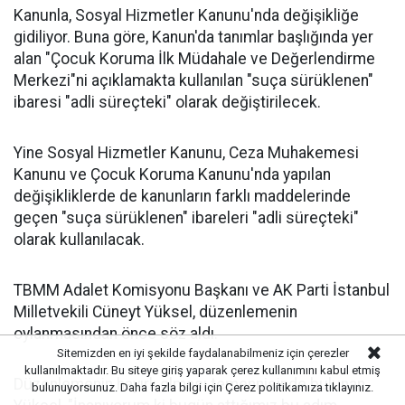
Kanunla, Sosyal Hizmetler Kanunu'nda değişikliğe
gidiliyor. Buna göre, Kanun'da tanımlar başlığında yer
alan "Çocuk Koruma İlk Müdahale ve Değerlendirme
Merkezi"ni açıklamakta kullanılan "suça sürüklenen"
ibaresi "adli süreçteki" olarak değiştirilecek.
Yine Sosyal Hizmetler Kanunu, Ceza Muhakemesi
Kanunu ve Çocuk Koruma Kanunu'nda yapılan
değişikliklerde de kanunların farklı maddelerinde
geçen "suça sürüklenen" ibareleri "adli süreçteki"
olarak kullanılacak.
TBMM Adalet Komisyonu Başkanı ve AK Parti İstanbul
Milletvekili Cüneyt Yüksel, düzenlemenin
oylanmasından önce söz aldı.
Sitemizden en iyi şekilde faydalanabilmeniz için çerezler
kullanılmaktadır. Bu siteye giriş yaparak çerez kullanımını kabul etmiş
Düzenlemenin hayırlı olması temennisinde bulunan
bulunuyorsunuz. Daha fazla bilgi için
Çerez politikamıza
tıklayınız.