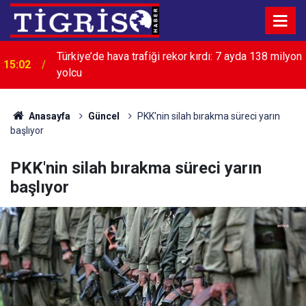
Türkiye’de hava trafiği rekor kırdı: 7 ayda 138 milyon
15:02
yolcu
14:50
Diyarbakır’da iş yerine saldıran şüpheli tutuklandı
Anasayfa
Güncel
PKK'nin silah bırakma süreci yarın
başlıyor
PKK'nin silah bırakma süreci yarın
başlıyor