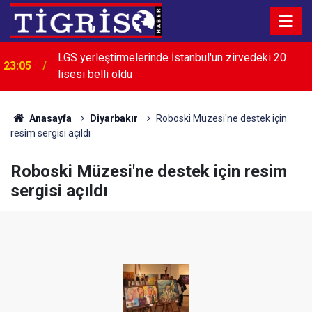
LGS yerleştirmelerinde İstanbul'un zirvedeki 20
23:05
lisesi belli oldu
Anasayfa
Diyarbakır
Roboski Müzesi'ne destek için
resim sergisi açıldı
Roboski Müzesi'ne destek için resim
sergisi açıldı