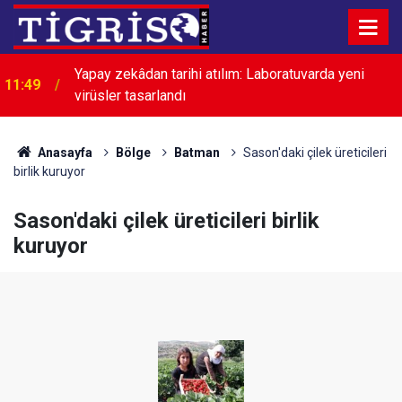
Yapay zekâdan tarihi atılım: Laboratuvarda yeni
11:49
virüsler tasarlandı
11:45
Vali Zorluoğlu başkanlığında güvenlik toplantısı
Anasayfa
Bölge
Batman
Sason'daki çilek üreticileri
birlik kuruyor
Sason'daki çilek üreticileri birlik
kuruyor