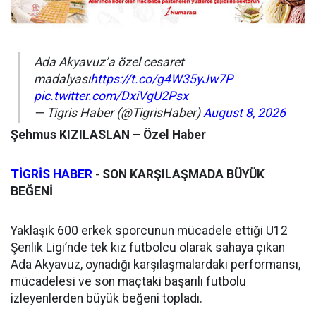
Ada Akyavuz’a özel cesaret
madalyası
https://t.co/g4W35yJw7P
pic.twitter.com/DxiVgU2Psx
— Tigris Haber (@TigrisHaber)
August 8, 2026
Şehmus KIZILASLAN – Özel Haber
TİGRİS HABER
-
SON KARŞILAŞMADA BÜYÜK
BEĞENİ
Yaklaşık 600 erkek sporcunun mücadele ettiği U12
Şenlik Ligi’nde tek kız futbolcu olarak sahaya çıkan
Ada Akyavuz, oynadığı karşılaşmalardaki performansı,
mücadelesi ve son maçtaki başarılı futbolu
izleyenlerden büyük beğeni topladı.