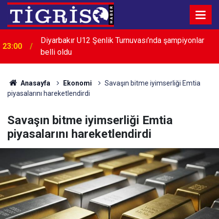
Menderes Belediye Başkanı İlkay Çiçek görevden
22:32
uzaklaştırıldı
Anasayfa
Ekonomi
Savaşın bitme iyimserliği Emtia
piyasalarını hareketlendirdi
Savaşın bitme iyimserliği Emtia
piyasalarını hareketlendirdi