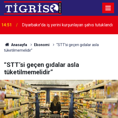
14:39
Diyarbakır’da çocuklar ve gençler yüzme öğreniyor
Anasayfa
Ekonomi
“STT’si geçen gıdalar asla
tüketilmemelidir”
“STT’si geçen gıdalar asla
tüketilmemelidir”