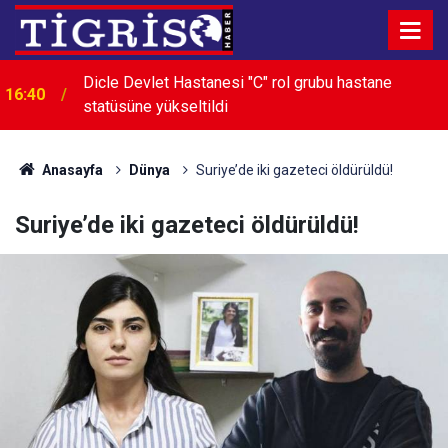
Dicle Devlet Hastanesi "C" rol grubu hastane
16:40
statüsüne yükseltildi
Anasayfa
Dünya
Suriye’de iki gazeteci öldürüldü!
Suriye’de iki gazeteci öldürüldü!