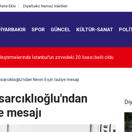
itene Ekle
Diyarbakır Namaz Vakitleri
DIYARBAKIR
SPOR
GÜNCEL
KÜLTÜR-SANAT
POLI
oğaz'ın açılması ABD'nin tutumuna bağlı
arcıklıoğlu'ndan Nevin İl için taziye mesajı
arcıklıoğlu'ndan
Di
ye mesajı