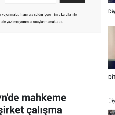
Diy
veya imalar, inançlara saldırı içeren, imla kuralları ile
flerle yazılmış yorumlar onaylanmamaktadır.
Dİ
eyn'de mahkeme
Di
şirket çalışma