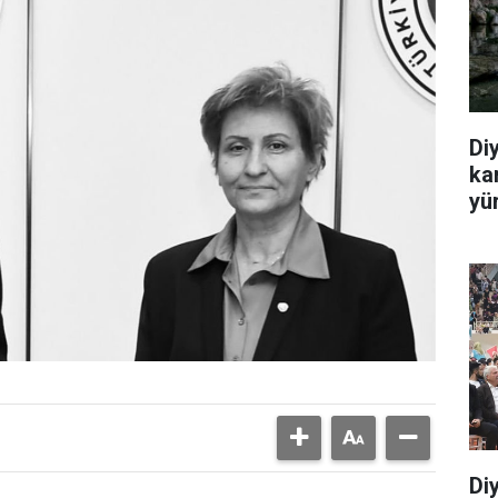
Di
ka
yü
Di