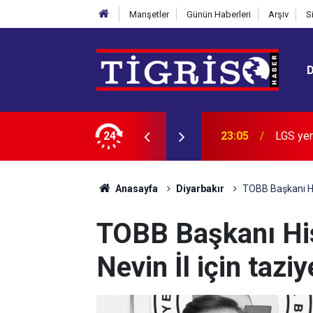
Manşetler
Günün Haberleri
Arşiv
S
n zirvedeki 20 lisesi belli oldu
24
22:28
İran: B
Anasayfa
Diyarbakır
TOBB Başkanı His
TOBB Başkanı His
Nevin İl için tazi