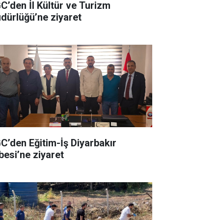
C’den İl Kültür ve Turizm
dürlüğü’ne ziyaret
C’den Eğitim-İş Diyarbakır
besi’ne ziyaret