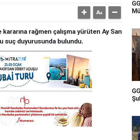
GG
Mü
 kararına rağmen çalışma yürüten Ay San
osu suç duyurusunda bulundu.
GG
Şu