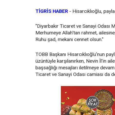
TİGRİS HABER
-
Hisarcıklıoğlu, payl
"Diyarbakır Ticaret ve Sanayi Odası Me
Merhumeye Allah'tan rahmet, ailesine,
Ruhu şad, mekanı cennet olsun."
TOBB Başkanı Hisarcıklıoğlu'nun payl
üzüntüyle karşılanırken, Nevin İl'in ail
başsağlığı mesajları iletilmeye devam e
Ticaret ve Sanayi Odası camiası da d