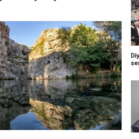
Di
se