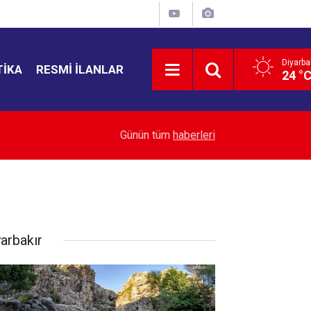
Diyarba
TIKA
RESMI İLANLAR
24 °
21:35
Bahçelievler'de 4 katlı bina çöktü
Günün tüm
haberleri
yarbakır