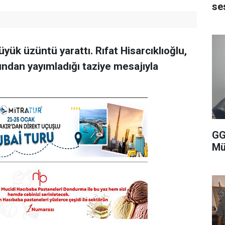
se
üyük üzüntü yarattı. Rıfat Hisarcıklıoğlu,
ndan yayımladığı taziye mesajıyla
GG
Mü