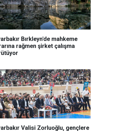
yarbakır Bırkleyn'de mahkeme
rarına rağmen şirket çalışma
rütüyor
yarbakır Valisi Zorluoğlu, gençlere