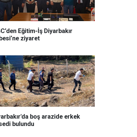
C’den Eğitim-İş Diyarbakır
besi’ne ziyaret
yarbakır'da boş arazide erkek
sedi bulundu