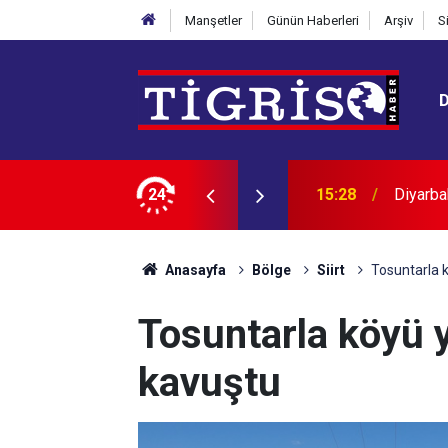
Manşetler
Günün Haberleri
Arşiv
S
etimi
24
15:08
Diyarba
Anasayfa
Bölge
Siirt
Tosuntarla k
Tosuntarla köyü y
kavuştu