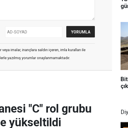
gü
veya imalar, inançlara saldırı içeren, imla kuralları ile
flerle yazılmış yorumlar onaylanmamaktadır.
Bit
çı
anesi "C" rol grubu
Di
 yükseltildi