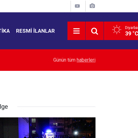
Diyarba
TIKA
RESMI İLANLAR
39 °
14:51
Diyarbakır’da iş yerini kurşunlayan şahıs tutuklan
Günün tüm
haberleri
lge