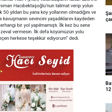
i Osman Hacıbektaşoğlu'nun talimat verip yolun
k 50 yıldan bu yana köy yollarının olmadığını ve
Şa
na kavuşmanın sevincini yaşadıklarını kaydeden
çar
hangi bir yol yapılmamıştı. İlk kez bu sene
 zeval vermesin. İlk defa köyümüzün yolu
eçen herkese teşekkür ediyorum" dedi.
Ba
12 