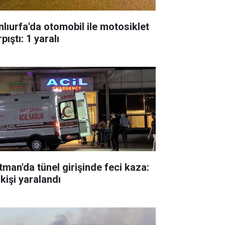
nlıurfa'da otomobil ile motosiklet
pıştı: 1 yaralı
tman'da tünel girişinde feci kaza:
kişi yaralandı