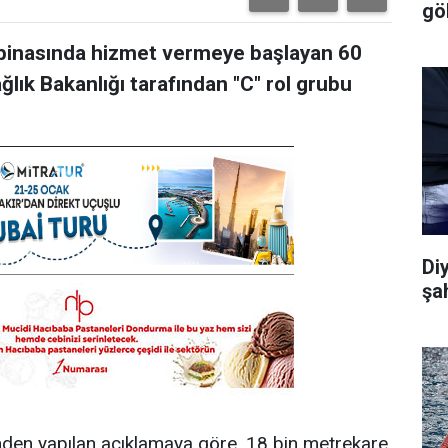
gö
ni binasında hizmet vermeye başlayan 60
ğlık Bakanlığı tarafından "C" rol grubu
Di
şa
nden yapılan açıklamaya göre, 18 bin metrekare