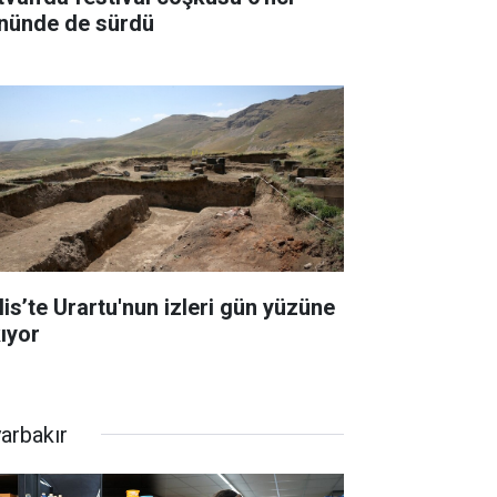
nünde de sürdü
lis’te Urartu'nun izleri gün yüzüne
kıyor
yarbakır