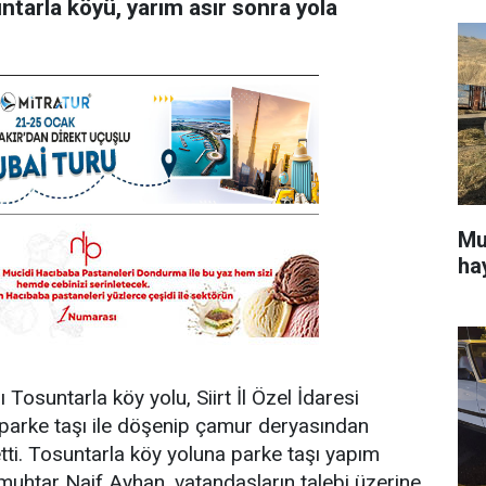
suntarla köyü, yarım asır sonra yola
Mu
ha
ı Tosuntarla köy yolu, Siirt İl Özel İdaresi
rı parke taşı ile döşenip çamur deryasından
 etti. Tosuntarla köy yoluna parke taşı yapım
 muhtar Naif Ayhan, vatandaşların talebi üzerine