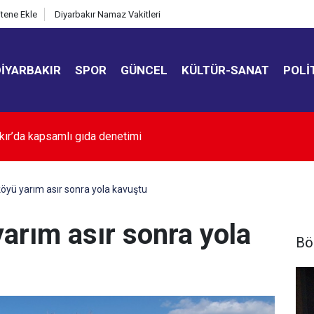
itene Ekle
Diyarbakır Namaz Vakitleri
DIYARBAKIR
SPOR
GÜNCEL
KÜLTÜR-SANAT
POLI
kır’da yağıştan zarar gören göletler yenilendi
öyü yarım asır sonra yola kavuştu
arım asır sonra yola
Bö