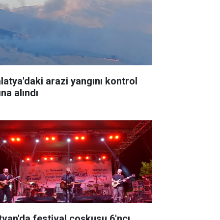
latya'daki arazi yangını kontrol
ına alındı
tvan'da festival coşkusu 6'ncı