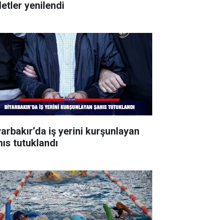
letler yenilendi
yarbakır’da iş yerini kurşunlayan
hıs tutuklandı