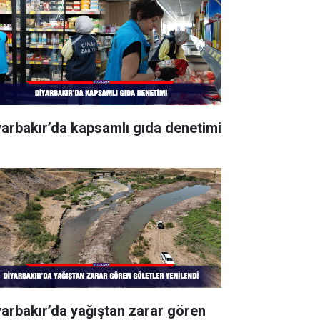
yarbakır’da kapsamlı gıda denetimi
yarbakır’da yağıştan zarar gören