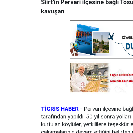
Siirt'in Pervari ilçesine bağlı To
kavuşan
TİGRİS HABER -
Pervari ilçesine bağl
tarafından yapıldı. 50 yıl sonra yolla
kurtulan köylüler, yetkililere teşekkür
çalışmalarının devam ettiğini belirten