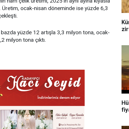
n ham çelik üretimi, 2025'in aynı ayına kıyasla
u. Üretim, ocak-nisan döneminde ise yüzde 6,3
ekleşti.
Kür
zi
k bazda yüzde 12 artışla 3,3 milyon tona, ocak-
2 milyon tona çıktı.
Hü
fiy