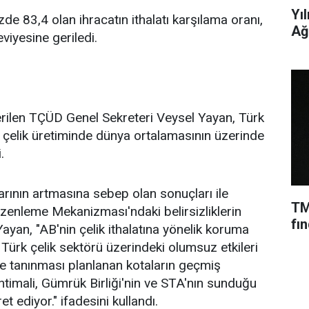
Yı
e 83,4 olan ihracatın ithalatı karşılama oranı,
Ağ
viyesine geriledi.
rilen TÇÜD Genel Sekreteri Veysel Yayan, Türk
m çelik üretiminde dünya ortalamasının üzerinde
.
larının artmasına sebep olan sonuçları ile
TM
zenleme Mekanizması'ndaki belirsizliklerin
fın
Yayan, "AB'nin çelik ithalatına yönelik koruma
 Türk çelik sektörü üzerindeki olumsuz etkileri
ye tanınması planlanan kotaların geçmiş
htimali, Gümrük Birliği'nin ve STA'nın sunduğu
t ediyor." ifadesini kullandı.