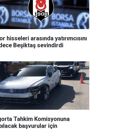
or hisseleri arasında yatırımcısını
dece Beşiktaş sevindirdi
gorta Tahkim Komisyonuna
pılacak başvurular için