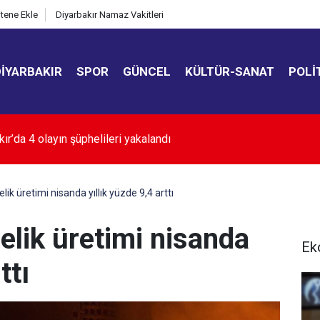
itene Ekle
Diyarbakır Namaz Vakitleri
DIYARBAKIR
SPOR
GÜNCEL
KÜLTÜR-SANAT
POLI
ilesi için devlet harekete geçti
lik üretimi nisanda yıllık yüzde 9,4 arttı
elik üretimi nisanda
Ek
ttı