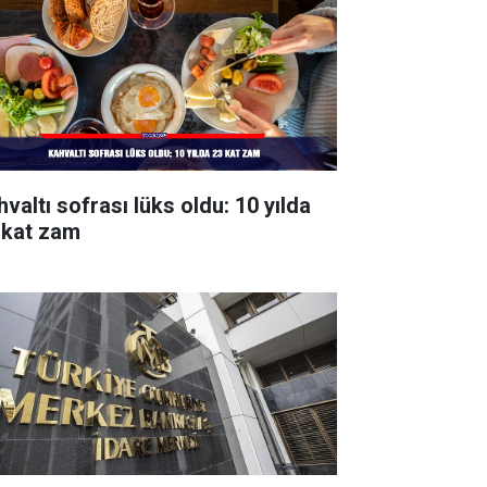
valtı sofrası lüks oldu: 10 yılda
 kat zam