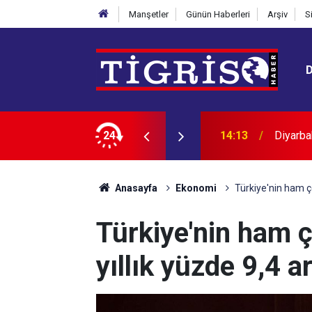
Manşetler
Günün Haberleri
Arşiv
S
i yakalandı
24
13:30
Doğan a
Anasayfa
Ekonomi
Türkiye'nin ham çe
Türkiye'nin ham ç
yıllık yüzde 9,4 ar