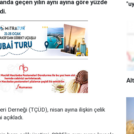
sanda geçen yılın aynı ayına göre yüzde
"u
di.
Alt
leri Derneği (TÇÜD), nisan ayına ilişkin çelik
i açıkladı.