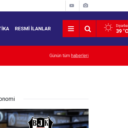
Diyarba
TIKA
RESMI İLANLAR
39 °
13:20
Bakan Gürlek: 2 “Faili meçhul” dosya aydınlatıldı
Günün tüm
haberleri
onomi