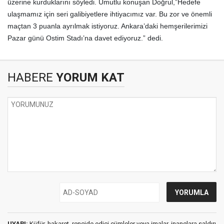
üzerine kurduklarını söyledi. Umutlu konuşan Doğrul,”Hedefe
ulaşmamız için seri galibiyetlere ihtiyacımız var. Bu zor ve önemli
maçtan 3 puanla ayrılmak istiyoruz. Ankara’daki hemşerilerimizi
Pazar günü Ostim Stadı’na davet ediyoruz.” dedi.
HABERE
YORUM KAT
UYARI:
Küfür, hakaret, rencide edici cümleler veya imalar, inançlara saldırı