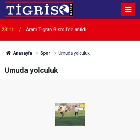
23:11
Aram Tigran Bismil’de anıldı
Anasayfa
Spor
Umuda yolculuk
Umuda yolculuk