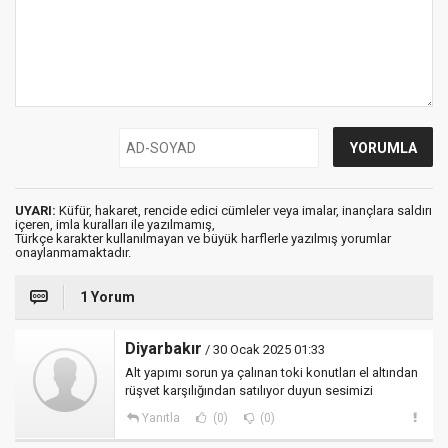
UYARI:
Küfür, hakaret, rencide edici cümleler veya imalar, inançlara saldırı
içeren, imla kuralları ile yazılmamış,
Türkçe karakter kullanılmayan ve büyük harflerle yazılmış yorumlar
onaylanmamaktadır.
1 Yorum
Diyarbakır
/ 30 Ocak 2025 01:33
Alt yapımı sorun ya çalınan toki konutları el altından
rüşvet karşılığından satılıyor duyun sesimizi
Yanıtla
(0)
(0)