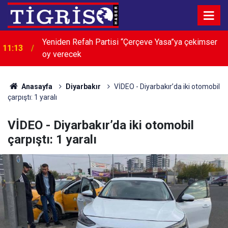
Yeniden Refah Partisi “Çerçeve Yasa”ya çekimser
11:13
oy verecek
Anasayfa
Diyarbakır
VİDEO - Diyarbakır’da iki otomobil
çarpıştı: 1 yaralı
VİDEO - Diyarbakır’da iki otomobil
çarpıştı: 1 yaralı