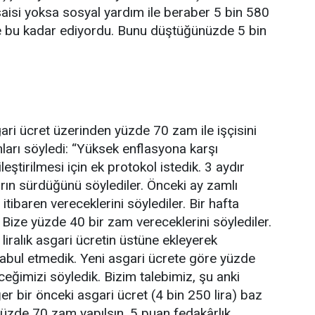
mesaisi yoksa sosyal yardım ile beraber 5 bin 580
 ile bu kadar ediyordu. Bunu düştüğünüzde 5 bin
gari ücret üzerinden yüzde 70 zam ile işçisini
nları söyledi: “Yüksek enflasyona karşı
ileştirilmesi için ek protokol istedik. 3 aydır
rın sürdüğünü söylediler. Önceki ay zamlı
ibaren vereceklerini söylediler. Bir hafta
 Bize yüzde 40 bir zam vereceklerini söylediler.
iralık asgari ücretin üstüne ekleyerek
 kabul etmedik. Yeni asgari ücrete göre yüzde
ceğimizi söyledik. Bizim talebimiz, şu anki
er bir önceki asgari ücret (4 bin 250 lira) baz
 yüzde 70 zam yapılsın. 5 puan fedakârlık