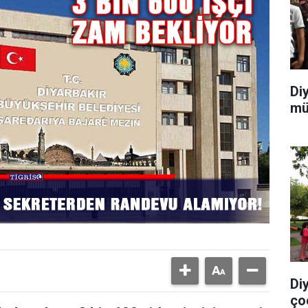
Di
mü
Di
ço