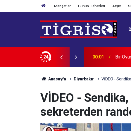
Manşetler
Günün Haberleri
Arşiv
S
yarbakır Evladı: Sami Hazinses
24
23:49
"Mekke 
Anasayfa
Diyarbakır
VİDEO - Sendika
VİDEO - Sendika,
sekreterden rand