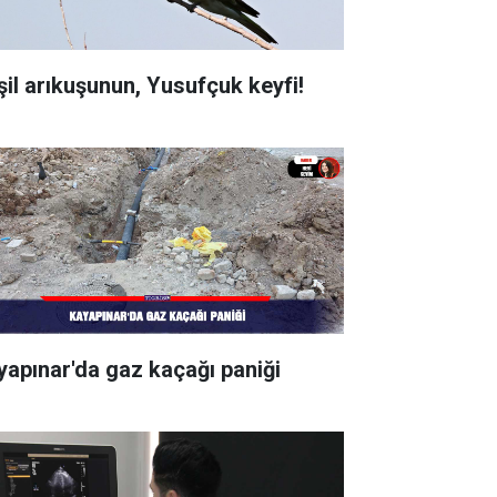
şil arıkuşunun, Yusufçuk keyfi!
yapınar'da gaz kaçağı paniği