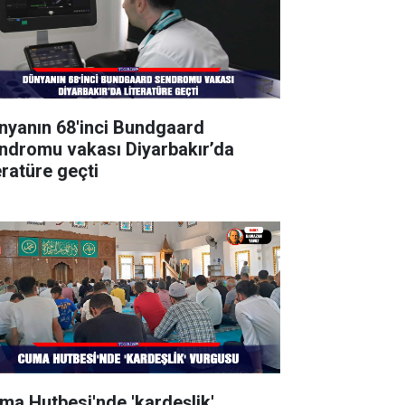
nyanın 68'inci Bundgaard
ndromu vakası Diyarbakır’da
eratüre geçti
ma Hutbesi'nde 'kardeşlik'