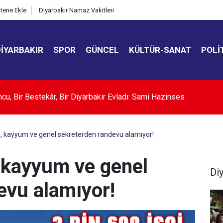
itene Ekle
Diyarbakır Namaz Vakitleri
DIYARBAKIR
SPOR
GÜNCEL
KÜLTÜR-SANAT
POLI
Ortak Savunma Anlaşması" uluslararası basında
, kayyum ve genel sekreterden randevu alamıyor!
 kayyum ve genel
Di
evu alamıyor!