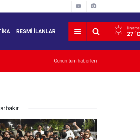
Diyarba
TIKA
RESMI İLANLAR
27 °
23:03
Avcılar Belediyesi soruşturması: 12 kişi tutuklan
Günün tüm
haberleri
yarbakır