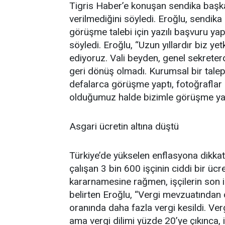
Tigris Haber’e konuşan sendika başka
verilmediğini söyledi. Eroğlu, sendika 
görüşme talebi için yazılı başvuru ya
söyledi. Eroğlu, “Uzun yıllardır biz ye
ediyoruz. Vali beyden, genel sekrete
geri dönüş olmadı. Kurumsal bir talep
defalarca görüşme yaptı, fotoğraflar 
olduğumuz halde bizimle görüşme yap
Asgari ücretin altına düştü
Türkiye’de yükselen enflasyona dikka
çalışan 3 bin 600 işçinin ciddi bir üc
kararnamesine rağmen, işçilerin son ik
belirten Eroğlu, “Vergi mevzuatından d
oranında daha fazla vergi kesildi. Verg
ama vergi dilimi yüzde 20’ye çıkınca, 