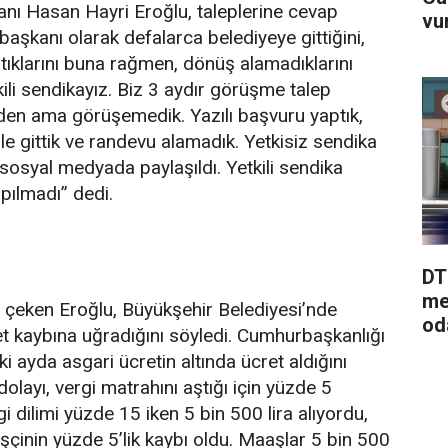
nı Hasan Hayri Eroğlu, taleplerine cevap
vu
başkanı olarak defalarca belediyeye gittiğini,
ptıklarını buna rağmen, dönüş alamadıklarını
tkili sendikayız. Biz 3 aydır görüşme talep
rden ama görüşemedik. Yazılı başvuru yaptık,
le gittik ve randevu alamadık. Yetkisiz sendika
sosyal medyada paylaşıldı. Yetkili sendika
ılmadı” dedi.
DT
me
t çeken Eroğlu, Büyükşehir Belediyesi’nde
od
ret kaybına uğradığını söyledi. Cumhurbaşkanlığı
i ayda asgari ücretin altında ücret aldığını
olayı, vergi matrahını aştığı için yüzde 5
i dilimi yüzde 15 iken 5 bin 500 lira alıyordu,
işçinin yüzde 5’lik kaybı oldu. Maaşlar 5 bin 500