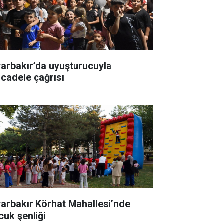
yarbakır’da uyuşturucuyla
cadele çağrısı
yarbakır Körhat Mahallesi’nde
cuk şenliği