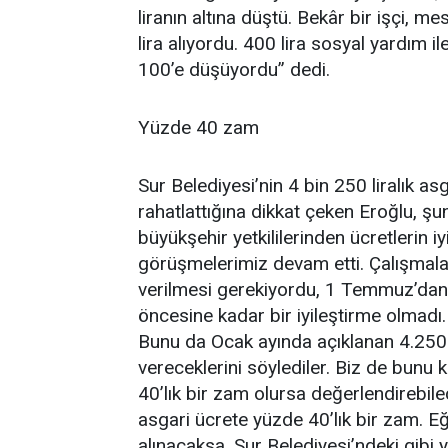
liranın altına düştü. Bekâr bir işçi, 
lira alıyordu. 400 lira sosyal yardım
100’e düşüyordu” dedi.
Yüzde 40 zam
Sur Belediyesi’nin 4 bin 250 liralık as
rahatlattığına dikkat çeken Eroğlu, şu
büyükşehir yetkililerinden ücretlerin iy
görüşmelerimiz devam etti. Çalışmala
verilmesi gerekiyordu, 1 Temmuz’dan it
öncesine kadar bir iyileştirme olmadı.
Bunu da Ocak ayında açıklanan 4.250 l
vereceklerini söylediler. Biz de bunu
40’lık bir zam olursa değerlendirebile
asgari ücrete yüzde 40’lık bir zam. Eğ
alınacaksa, Sur Belediyesi’ndeki gibi