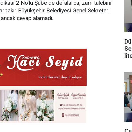
endikası 2 No’lu Şube de defalarca, zam talebini
yarbakır Büyükşehir Belediyesi Genel Sekreteri
i, ancak cevap alamadı.
Dü
Se
lit
Cu