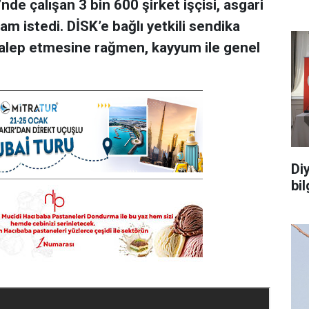
de çalışan 3 bin 600 şirket işçisi, asgari
am istedi. DİSK’e bağlı yetkili sendika
talep etmesine rağmen, kayyum ile genel
Di
bi