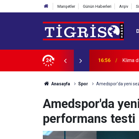
Manşetler
Günün Haberleri
Arşiv
S
24
16:56
NASA aç
Anasayfa
Spor
Amedspor'da yeni sez
Amedspor'da yeni
performans testi