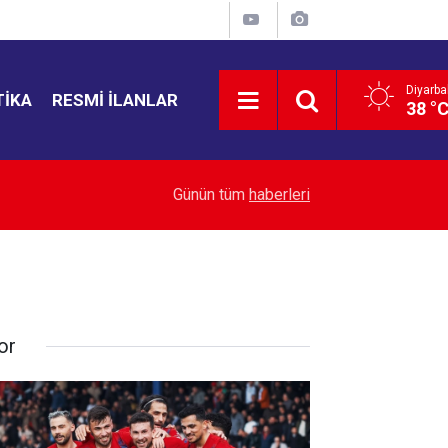
Diyarba
TIKA
RESMI İLANLAR
38 °
16:46
Mekke Ortak Savunma Anlaşması’na “İran” vurg
Günün tüm
haberleri
or