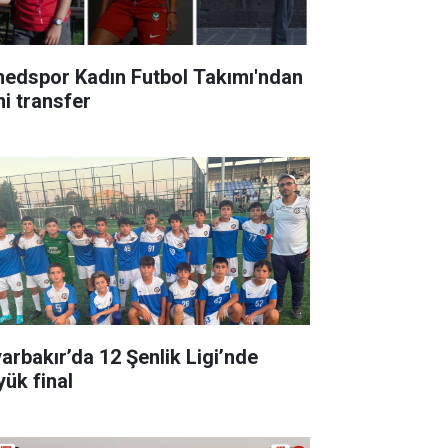
edspor Kadın Futbol Takımı'ndan
ni transfer
yarbakır’da 12 Şenlik Ligi’nde
yük final