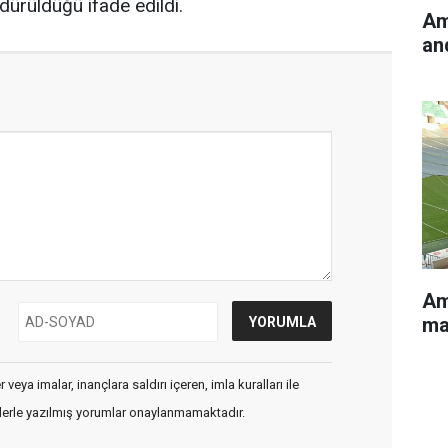
rdürüldüğü ifade edildi.
Am
an
Am
ma
veya imalar, inançlara saldırı içeren, imla kuralları ile
flerle yazılmış yorumlar onaylanmamaktadır.