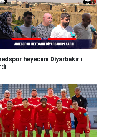
edspor heyecanı Diyarbakır'ı
rdı