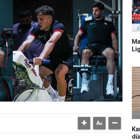
Ma
Lig
Ka
dü