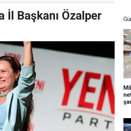
a İl Başkanı Özalper
Gü
Mil
ne
şar