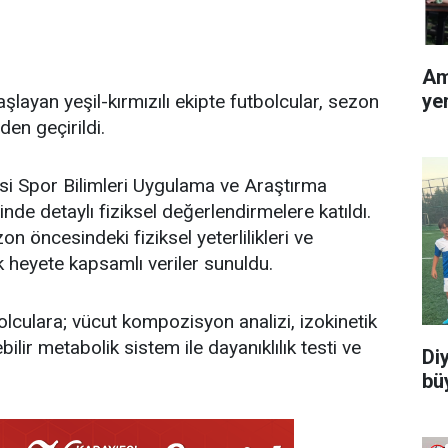
Am
ye
ayan yeşil-kırmızılı ekipte futbolcular, sezon
en geçirildi.
esi Spor Bilimleri Uygulama ve Araştırma
de detaylı fiziksel değerlendirmelere katıldı.
on öncesindeki fiziksel yeterlilikleri ve
k heyete kapsamlı veriler sunuldu.
culara; vücut kompozisyon analizi, izokinetik
bilir metabolik sistem ile dayanıklılık testi ve
Di
bü