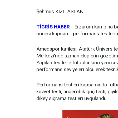
Şehmus KIZILASLAN
TİGRİS HABER
-
Erzurum kampına başl
öncesi kapsamlı performans testlerind
Amedspor kafilesi, Atatürk Üniversit
Merkezi'nde uzman ekiplerin gözetimin
Yapılan testlerle futbolcuların yeni sez
performans seviyeleri ölçülerek tekni
Performans testleri kapsamında futbol
kuvvet testi, anaerobik güç testi, giyile
dikey sıçrama testleri uygulandı.