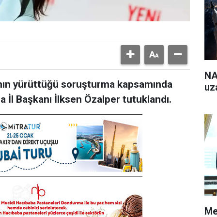
NA
'nın yürüttüğü soruşturma kapsamında
uz
a İl Başkanı İlksen Özalper tutuklandı.
Me