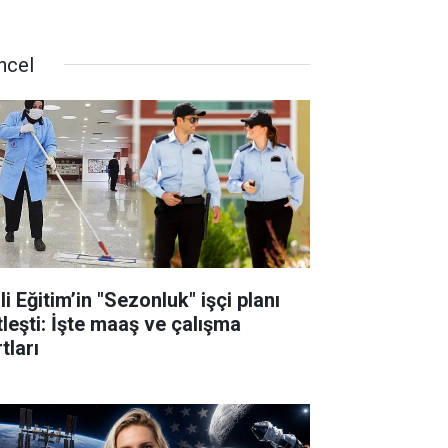
ncel
li Eğitim’in "Sezonluk" işçi planı
tleşti: İşte maaş ve çalışma
tları