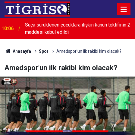
Suça sürüklenen çocuklara ilişkin kanun teklifinin 2
10:06
Çocuklara zarar iddiasıyla Meta’ya 942 milyon
maddesi kabul edildi
09:55
dolarlık ceza
Anasayfa
Spor
Amedspor'un ilk rakibi kim olacak?
Amedspor'un ilk rakibi kim olacak?