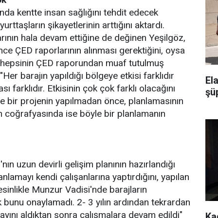
nda kentte insan sağlığını tehdit edecek
urttaşların şikayetlerinin arttığını aktardı.
rının hala devam ettiğine de değinen Yeşilgöz,
nce ÇED raporlarının alınması gerektiğini, oysa
ın hepsinin ÇED raporundan muaf tutulmuş
er barajın yapıldığı bölgeye etkisi farklıdır
El
ı farklıdır. Etkisinin çok çok farklı olacağını
şü
rde bir projenin yapılmadan önce, planlamasının
m coğrafyasında ise böyle bir planlamanın
nın uzun devirli gelişim planının hazırlandığı
anlamayı kendi çalışanlarına yaptırdığını, yapılan
inlikle Munzur Vadisi'nde barajların
 bunu onaylamadı. 2- 3 yılın ardından tekrardan
onayını aldıktan sonra çalışmalara devam edildi"
Kad