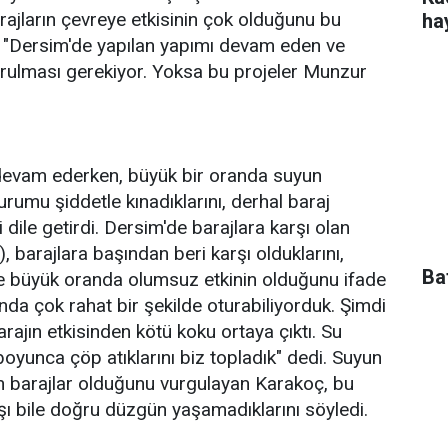
arajların çevreye etkisinin çok olduğunu bu
ha
k, "Dersim'de yapılan yapımı devam eden ve
urulması gerekiyor. Yoksa bu projeler Munzur
evam ederken, büyük bir oranda suyun
rumu şiddetle kınadıklarını, derhal baraj
 dile getirdi. Dersim'de barajlara karşı olan
 barajlara başından beri karşı olduklarını,
Ba
e büyük oranda olumsuz etkinin olduğunu ifade
nda çok rahat bir şekilde oturabiliyorduk. Şimdi
arajın etkisinden kötü koku ortaya çıktı. Su
 boyunca çöp atıklarını biz topladık" dedi. Suyun
n barajlar olduğunu vurgulayan Karakoç, bu
ışı bile doğru düzgün yaşamadıklarını söyledi.