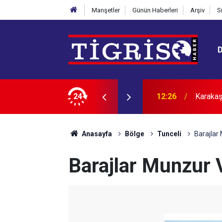
Manşetler
Günün Haberleri
Arşiv
S
sa dünya futbolu yok olur"
24
12:15
Sinema
Anasayfa
Bölge
Tunceli
Barajlar
Barajlar Munzur V