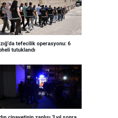
azığ’da tefecilik operasyonu: 6
pheli tutuklandı
ın cinayetinin zanlısı 3 yıl sonra