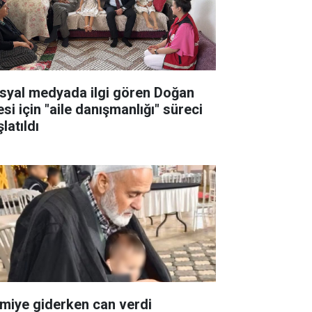
syal medyada ilgi gören Doğan
esi için "aile danışmanlığı" süreci
latıldı
miye giderken can verdi