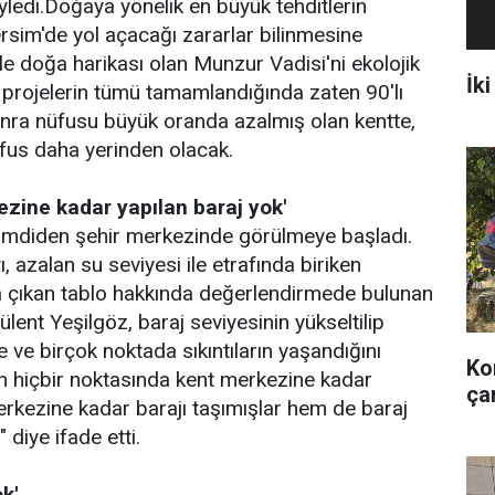
ledi.Doğaya yönelik en büyük tehditlerin
rsim'de yol açacağı zararlar bilinmesine
le doğa harikası olan Munzur Vadisi'ni ekolojik
İki
 projelerin tümü tamamlandığında zaten 90'lı
onra nüfusu büyük oranda azalmış olan kentte,
 nüfus daha yerinden olacak.
ezine kadar yapılan baraj yok'
 şimdiden şehir merkezinde görülmeye başladı.
azalan su seviyesi ile etrafında biriken
ya çıkan tablo hakkında değerlendirmede bulunan
ent Yeşilgöz, baraj seviyesinin yükseltilip
e ve birçok noktada sıkıntıların yaşandığını
Ko
nın hiçbir noktasında kent merkezine kadar
ça
erkezine kadar barajı taşımışlar hem de baraj
" diye ifade etti.
k'