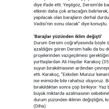
diye ifade etti. Yeşilgöz, Dersim'de b
etkinin daha çok artacağını belirtere
yapılacak olan barajların derhal durd
Vadisi'nin sonu olacak" diye konuştu.
'Barajlar yüzünden iklim değişti'
Durum Dersim coğrafyasında böyle d
azaldığını gören Dersim halkı da bu du
projelerinden vazgeçilmesi gerektiğini
yurttaşlardan Ali Haydar Karakoç (35),
suyun bırakılmasının ardından çevrey
etti. Karakoç, "Eskiden Munzur kenarı
ise evimizde bile rahatsız oluyoruz. B
bırakıldıktan sonra çöp birikiyor. Yaz
büyük miktarda azalmasının sebebini
durum yüzünden iklimin değiştiğini, k
(Diha)