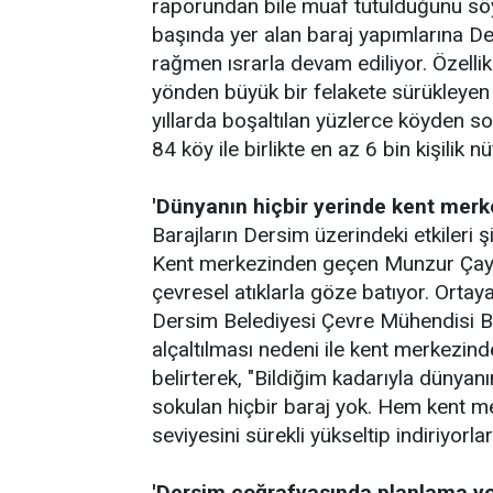
raporundan bile muaf tutulduğunu söy
başında yer alan baraj yapımlarına De
rağmen ısrarla devam ediliyor. Özellik
yönden büyük bir felakete sürükleyen
yıllarda boşaltılan yüzlerce köyden s
84 köy ile birlikte en az 6 bin kişilik
'Dünyanın hiçbir yerinde kent merk
Barajların Dersim üzerindeki etkileri
Kent merkezinden geçen Munzur Çayı, 
çevresel atıklarla göze batıyor. Orta
Dersim Belediyesi Çevre Mühendisi Bül
alçaltılması nedeni ile kent merkezind
belirterek, "Bildiğim kadarıyla dünya
sokulan hiçbir baraj yok. Hem kent m
seviyesini sürekli yükseltip indiriyorlar
'Dersim coğrafyasında planlama yo