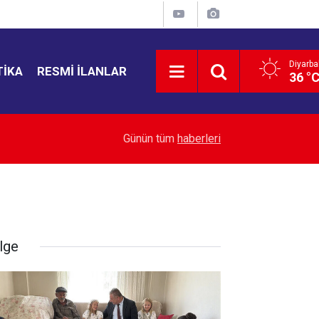
Diyarba
TIKA
RESMI İLANLAR
36 °
12:11
Kırtasiye sektöründe okula dönüş mesaisi başla
Günün tüm
haberleri
lge