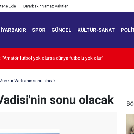
itene Ekle
Diyarbakır Namaz Vakitleri
DIYARBAKIR
SPOR
GÜNCEL
KÜLTÜR-SANAT
POLI
da yapay zeka dönemi
 Munzur Vadisi'nin sonu olacak
adisi'nin sonu olacak
Bö