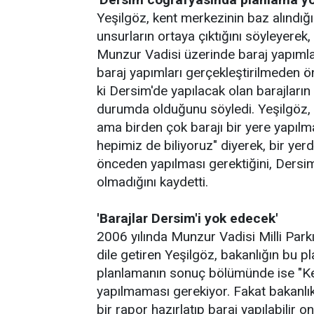
Yeşilgöz, kent merkezinin baz alındığı
unsurların ortaya çıktığını söyleyerek, y
Munzur Vadisi üzerinde baraj yapımla
baraj yapımları gerçekleştirilmeden ö
ki Dersim'de yapılacak olan barajlar
durumda olduğunu söyledi. Yeşilgöz, "H
ama birden çok barajı bir yere yapılmas
hepimiz de biliyoruz" diyerek, bir ye
önceden yapılması gerektiğini, Dersi
olmadığını kaydetti.
'Barajlar Dersim'i yok edecek'
2006 yılında Munzur Vadisi Milli Parkı'
dile getiren Yeşilgöz, bakanlığın bu pl
planlamanın sonuç bölümünde ise "Kes
yapılmaması gerekiyor. Fakat bakanlık
bir rapor hazırlatıp baraj yapılabilir 